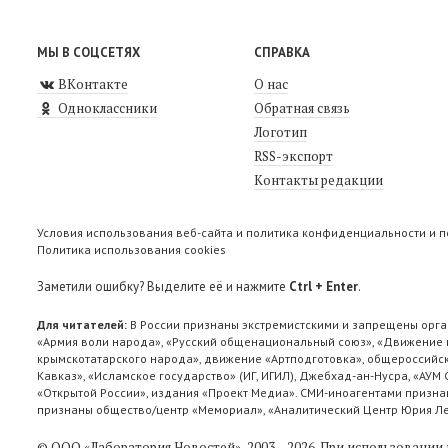
МЫ В СОЦСЕТЯХ
СПРАВКА
ВКонтакте
О нас
Одноклассники
Обратная связь
Логотип
RSS-экспорт
Контакты редакции
Условия использования веб-сайта и политика конфиденциальности и 
Политика использования cookies
Заметили ошибку? Выделите её и нажмите
Ctrl + Enter
.
Для читателей:
В России признаны экстремистскими и запрещены орга
«Армия воли народа», «Русский общенациональный союз», «Движение п
крымскотатарского народа», движение «Артподготовка», общероссийск
Кавказ», «Исламское государство» (ИГ, ИГИЛ), Джебхад-ан-Нусра, «АУМ
«Открытой России», издания «Проект Медиа». СМИ-иноагентами признан
признаны общество/центр «Мемориал», «Аналитический Центр Юрия Лев
© ООО «Лаборатория Новоcтей», 2003—2026.
При использовании 