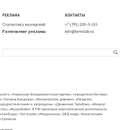
РЕКЛАМА
КОНТАКТЫ
Статистика посещений
+7 (391) 205-0-555
Размещение рекламы
info@newslab.ru
ьного, «Национал-большевистская партия», «Свидетели Иеговы»,
м. Степана Бандеры», «Мизантропик дивижн», «Меджлис
 террористическими и запрещены: «Движение Талибан», «Имарат
«Сеть», «Колумбайн». В РФ признана нежелательной деятельность
«Свобода», The Insider, «Медиазона», ОВД-инфо. Иноагентами
кстремизм.
ования
.