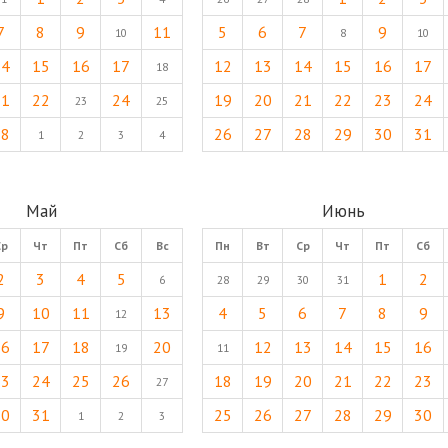
7
8
9
11
5
6
7
9
10
8
10
14
15
16
17
12
13
14
15
16
17
18
21
22
24
19
20
21
22
23
24
23
25
28
26
27
28
29
30
31
1
2
3
4
Май
Июнь
Ср
Чт
Пт
Сб
Вс
Пн
Вт
Ср
Чт
Пт
Сб
2
3
4
5
1
2
6
28
29
30
31
9
10
11
13
4
5
6
7
8
9
12
16
17
18
20
12
13
14
15
16
19
11
23
24
25
26
18
19
20
21
22
23
27
30
31
25
26
27
28
29
30
1
2
3