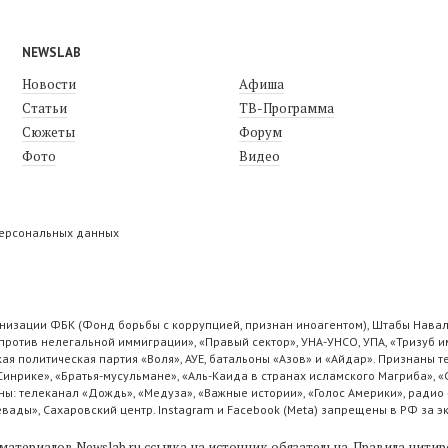
NEWSLAB
Новости
Афиша
Статьи
ТВ-Программа
Сюжеты
Форум
Фото
Видео
персональных данных
низации ФБК (Фонд борьбы с коррупцией, признан иноагентом), Штабы Навал
ротив нелегальной иммиграции», «Правый сектор», УНА-УНСО, УПА, «Тризуб и
ая политическая партия «Воля», АУЕ, батальоны «Азов» и «Айдар». Признаны
 Синрике», «Братья-мусульмане», «Аль-Каида в странах исламского Магриба», 
ы: телеканал «Дождь», «Медуза», «Важные истории», «Голос Америки», радио 
ады», Сахаровский центр. Instagram и Facebook (Metа) запрещены в РФ за э
материалов Newslab.ru ссылка на источник обязательна.
Правила цитир