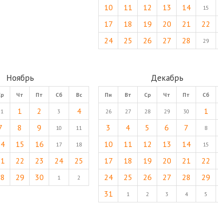
10
11
12
13
14
15
17
18
19
20
21
22
24
25
26
27
28
29
Ноябрь
Декабрь
Ср
Чт
Пт
Сб
Вс
Пн
Вт
Ср
Чт
Пт
Сб
1
2
4
1
31
3
26
27
28
29
30
7
8
9
3
4
5
6
7
10
11
8
14
15
16
10
11
12
13
14
17
18
15
21
22
23
24
25
17
18
19
20
21
22
28
29
30
24
25
26
27
28
29
1
2
31
1
2
3
4
5