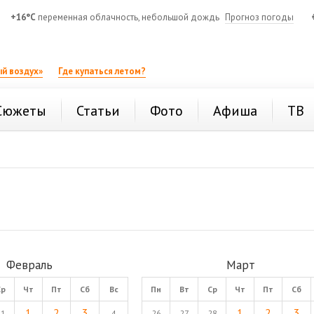
+16°C
переменная облачность, небольшой дождь
Прогноз погоды
й воздух»
Где купаться летом?
Сюжеты
Статьи
Фото
Афиша
ТВ
Февраль
Март
Ср
Чт
Пт
Сб
Вс
Пн
Вт
Ср
Чт
Пт
Сб
1
2
3
1
2
3
31
4
26
27
28