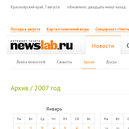
Красноярский край, 7 августа
обновлено: двадцать минут назад
Погода в августе
Карта отключений воды
Спецпроект «Чисты
Новости
Лента новостей
Сюжеты
Архив
Досье
Архив / 2007 год
Январь
Пн
Вт
Ср
Чт
Пт
Сб
Вс
Пн
Вт
1
2
3
4
5
6
7
29
30