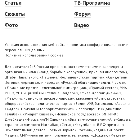
Статьи
ТВ-Программа
Сюжеты
Форум
Фото
Видео
Условия использования веб-сайта и политика конфиденциальности и
персональных данных
Политика использования cookies
Для читателей:
В России признаны экстремистскими и запрещены
организации ФБК (Фонд борьбы с коррупцией, признан иноагентом),
Штабы Навального, «Национал-большевистская партия», «Свидетели
Иеговы», «Армия воли народа», «Русский общенациональный союз»,
«Движение против нелегальной иммиграции», «Правый сектор», УНА-
УНСО, УПА, «Тризуб им. Степана Бандеры», «Мизантропик дивижн»,
«Меджлис крымскотатарского народа», движение «Артподготовка»,
общероссийская политическая партия «Воля», АУЕ, батальоны «Азов» и
«Айдар». Признаны террористическими и запрещены: «Движение
Талибан», «Имарат Кавказ», «Исламское государство» (ИГ, ИГИЛ),
Джебхад-ан-Нусра, «АУМ Синрике», «Братья-мусульмане», «Аль-Каида в
странах исламского Магриба», «Сеть», «Колумбайн». В РФ признана
нежелательной деятельность «Открытой России», издания «Проект
Медиа». СМИ-иноагентами признаны: телеканал «Дождь», «Медуза»,