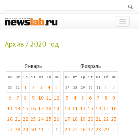
Показат
меню
Архив / 2020 год
Январь
Февраль
Пн
Вт
Ср
Чт
Пт
Сб
Вс
Пн
Вт
Ср
Чт
Пт
Сб
Вс
1
2
3
4
5
1
2
30
31
27
28
29
30
31
6
7
8
9
10
11
12
3
4
5
6
7
8
9
13
14
15
16
17
18
19
10
11
12
13
14
15
16
20
21
22
23
24
25
26
17
18
19
20
21
22
23
27
28
29
30
31
24
25
26
27
28
29
1
2
1