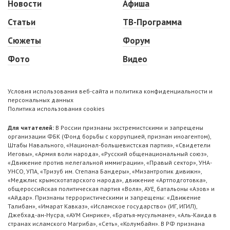
Новости
Афиша
Статьи
ТВ-Программа
Сюжеты
Форум
Фото
Видео
Условия использования веб-сайта и политика конфиденциальности и
персональных данных
Политика использования cookies
Для читателей:
В России признаны экстремистскими и запрещены
организации ФБК (Фонд борьбы с коррупцией, признан иноагентом),
Штабы Навального, «Национал-большевистская партия», «Свидетели
Иеговы», «Армия воли народа», «Русский общенациональный союз»,
«Движение против нелегальной иммиграции», «Правый сектор», УНА-
УНСО, УПА, «Тризуб им. Степана Бандеры», «Мизантропик дивижн»,
«Меджлис крымскотатарского народа», движение «Артподготовка»,
общероссийская политическая партия «Воля», АУЕ, батальоны «Азов» и
«Айдар». Признаны террористическими и запрещены: «Движение
Талибан», «Имарат Кавказ», «Исламское государство» (ИГ, ИГИЛ),
Джебхад-ан-Нусра, «АУМ Синрике», «Братья-мусульмане», «Аль-Каида в
странах исламского Магриба», «Сеть», «Колумбайн». В РФ признана