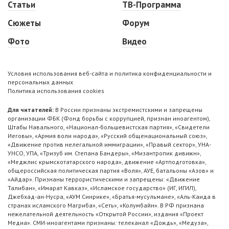
Статьи
ТВ-Программа
Сюжеты
Форум
Фото
Видео
Условия использования веб-сайта и политика конфиденциальности и
персональных данных
Политика использования cookies
Для читателей:
В России признаны экстремистскими и запрещены
организации ФБК (Фонд борьбы с коррупцией, признан иноагентом),
Штабы Навального, «Национал-большевистская партия», «Свидетели
Иеговы», «Армия воли народа», «Русский общенациональный союз»,
«Движение против нелегальной иммиграции», «Правый сектор», УНА-
УНСО, УПА, «Тризуб им. Степана Бандеры», «Мизантропик дивижн»,
«Меджлис крымскотатарского народа», движение «Артподготовка»,
общероссийская политическая партия «Воля», АУЕ, батальоны «Азов» и
«Айдар». Признаны террористическими и запрещены: «Движение
Талибан», «Имарат Кавказ», «Исламское государство» (ИГ, ИГИЛ),
Джебхад-ан-Нусра, «АУМ Синрике», «Братья-мусульмане», «Аль-Каида в
странах исламского Магриба», «Сеть», «Колумбайн». В РФ признана
нежелательной деятельность «Открытой России», издания «Проект
Медиа». СМИ-иноагентами признаны: телеканал «Дождь», «Медуза»,