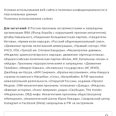
Условия использования веб-сайта и политика конфиденциальности и
персональных данных
Политика использования cookies
Для читателей:
В России признаны экстремистскими и запрещены
организации ФБК (Фонд борьбы с коррупцией, признан иноагентом),
Штабы Навального, «Национал-большевистская партия», «Свидетели
Иеговы», «Армия воли народа», «Русский общенациональный союз»,
«Движение против нелегальной иммиграции», «Правый сектор», УНА-
УНСО, УПА, «Тризуб им. Степана Бандеры», «Мизантропик дивижн»,
«Меджлис крымскотатарского народа», движение «Артподготовка»,
общероссийская политическая партия «Воля», АУЕ, батальоны «Азов» и
«Айдар». Признаны террористическими и запрещены: «Движение
Талибан», «Имарат Кавказ», «Исламское государство» (ИГ, ИГИЛ),
Джебхад-ан-Нусра, «АУМ Синрике», «Братья-мусульмане», «Аль-Каида в
странах исламского Магриба», «Сеть», «Колумбайн». В РФ признана
нежелательной деятельность «Открытой России», издания «Проект
Медиа». СМИ-иноагентами признаны: телеканал «Дождь», «Медуза»,
«Важные истории», «Голос Америки», радио «Свобода», The Insider,
«Медиазона», ОВД-инфо. Иноагентами признаны общество/центр
«Мемориал», «Аналитический Центр Юрия Левады», Сахаровский центр.
Instagram и Facebook (Metа) запрещены в РФ за экстремизм.