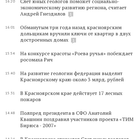
Слет юных геологов поможет социально-
16:20
экономическому развитию региона, считает
Андрей Гнездилов
1
Обманутым три года назад красноярским
16:01
дольщикам вручили ключи от квартир в двух
достроенных домах
1
На конкурсе красоты «Роева ручья» побеждает
15:54
росомаха Рич
На развитие геологии федерация выделит
15:40
Красноярскому краю около 3 млрд. рублей
В Красноярском крае действует 17 лесных
15:31
пожаров
Полпред президента в СФО Анатолий
14:48
Квашнин поздравил участников проекта «ТИМ
Бирюса - 2007»
В Красноярске открылся Слет юных геологов
14:24