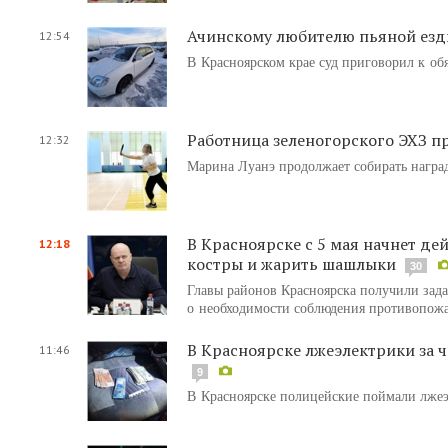
Ачинскому любителю пьяной езды
12:54
В Красноярском крае суд приговорил к обя
Работница зеленогорского ЭХЗ п
12:32
Марина Луанэ продолжает собирать награ
В Красноярске с 5 мая начнет д
12:18
костры и жарить шашлыки
30
Главы районов Красноярска получили зад
о необходимости соблюдения противопож
В Красноярске лжеэлектрики за 
11:46
9
В Красноярске полицейские поймали лжеэ