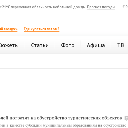
+21°C
переменная облачность, небольшой дождь
Прогноз погоды
€
9
й воздух»
Где купаться летом?
Сюжеты
Статьи
Фото
Афиша
ТВ
блей потратят на обустройство туристических объектов
2
блей в качестве субсидий муниципальным образованиям на обустройство