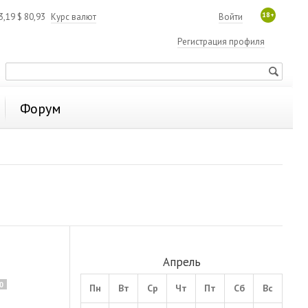
18+
3,19
$
80,93
Курс валют
Войти
Регистрация профиля
Форум
Апрель
0
Пн
Вт
Ср
Чт
Пт
Сб
Вс