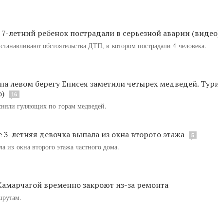
 7-летний ребенок пострадали в серьезной аварии (видео
танавливают обстоятельства ДТП, в котором пострадали 4 человека.
на левом берегу Енисея заметили четырех медведей. Тур
о)
16
сняли гуляющих по горам медведей.
е 3-летняя девочка выпала из окна второго этажа
5
ла из окна второго этажа частного дома.
 Камарчагой временно закроют из-за ремонта
шрутам.