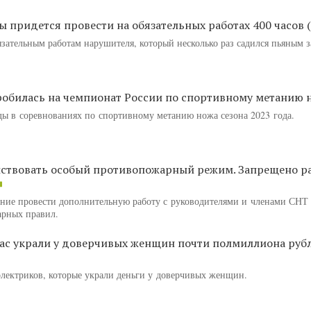
 придется провести на обязательных работах 400 часов 
зательным работам нарушителя, который несколько раз садился пьяным з
робилась на чемпионат России по спортивному метанию 
ды в соревнованиях по спортивному метанию ножа сезона 2023 года.
ействовать особый противопожарный режим. Запрещено р
ание провести дополнительную работу с руководителями и членами СНТ
арных правил.
час украли у доверчивых женщин почти полмиллиона рубл
лектриков, которые украли деньги у доверчивых женщин.