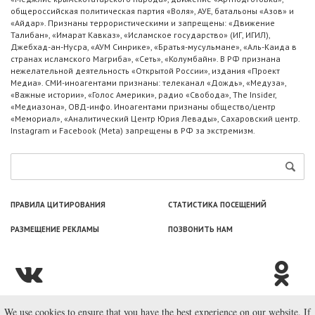
общероссийская политическая партия «Воля», АУЕ, батальоны «Азов» и
«Айдар». Признаны террористическими и запрещены: «Движение
Талибан», «Имарат Кавказ», «Исламское государство» (ИГ, ИГИЛ),
Джебхад-ан-Нусра, «АУМ Синрике», «Братья-мусульмане», «Аль-Каида в
странах исламского Магриба», «Сеть», «Колумбайн». В РФ признана
нежелательной деятельность «Открытой России», издания «Проект
Медиа». СМИ-иноагентами признаны: телеканал «Дождь», «Медуза»,
«Важные истории», «Голос Америки», радио «Свобода», The Insider,
«Медиазона», ОВД-инфо. Иноагентами признаны общество/центр
«Мемориал», «Аналитический Центр Юрия Левады», Сахаровский центр.
Instagram и Facebook (Metа) запрещены в РФ за экстремизм.
ПРАВИЛА ЦИТИРОВАНИЯ
СТАТИСТИКА ПОСЕЩЕНИЙ
РАЗМЕЩЕНИЕ РЕКЛАМЫ
ПОЗВОНИТЬ НАМ
We use cookies to ensure that you have the best experience on our website. If
© ООО «Лаборатория Новоcтей», 2003—2026.