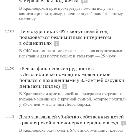
заигравшегося подростка
17
В Красноярском крае прокуратура помогла получить
компенсацию за травму, причиненную быком 14-летнему
мальчику.
Первокурсники СФУ смогут целый год
12:03
пользоваться безлимитным интернетом
в общежитиях
2
В СФУ напоминают, что срок завершения вступительных
испытаний для поступающих в этом году — 25 июля.
«Решал финансовые трудности»:
11:50
в Лесосибирске помощник мошенников
попался с похищенными у 85-летней бабушки
деньгами (видео)
3
В Красноярском крае полицейские задержали очередного
курьера мошенников с крупной суммой, которую похитили
у 85-летней жительницы Лесосибирска.
Дело заказавшей убийство собственных детей
11:13
красноярской пенсионерки передали в суд
7
В Красноярске будут судить 67-летнюю женщину, которая