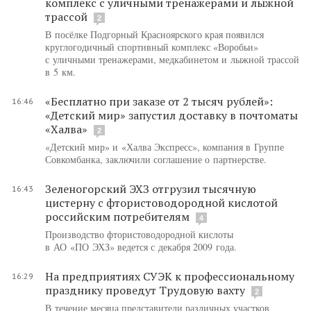
комплекс с уличными тренажерами и лыжной
трассой
2
В посёлке Подгорный Красноярского края появился
круглогодичный спортивный комплекс «Воробьи»
с уличными тренажерами, медкабинетом и лыжной трассой
в 5 км.
«Бесплатно при заказе от 2 тысяч рублей»:
16:46
«Детский мир» запустил доставку в почтоматы
«Халва»
2
«Детский мир» и «Халва Экспресс», компания в Группе
Совкомбанка, заключили соглашение о партнерстве.
Зеленогорский ЭХЗ отгрузил тысячную
16:43
цистерну с фтористоводородной кислотой
российским потребителям
4
Производство фтористоводородной кислоты
в АО «ПО ЭХЗ» ведется с декабря 2009 года.
На предприятиях СУЭК к профессиональному
16:29
празднику проведут Трудовую вахту
2
В течение месяца представители различных участков