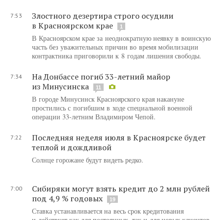
Злостного дезертира строго осудили
7:53
в Красноярском крае
1
В Красноярском крае за неоднократную неявку в воинскую
часть без уважительных причин во время мобилизации
контрактника приговорили к 8 годам лишения свободы.
На Донбассе погиб 33-летний майор
7:34
из Минусинска
11
В городе Минусинск Красноярского края накануне
простились с погибшим в ходе специальной военной
операции 33-летним Владимиром Чепой.
Последняя неделя июля в Красноярске будет
7:22
теплой и дождливой
Солнце горожане будут видеть редко.
Cибиряки могут взять кредит до 2 млн рублей
7:00
под 4,9 % годовых
19
Ставка устанавливается на весь срок кредитования
и действует как для постоянных, так и для новых клиентов