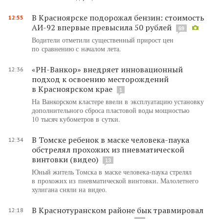
В Красноярске подорожал бензин: стоимость
12:55
АИ-92 впервые превысила 50 рублей
69
Водители отметили существенный прирост цен
по сравнению с началом лета.
«РН-Ванкор» внедряет инновационный
12:36
подход к освоению месторождений
в Красноярском крае
1
На Ванкорском кластере ввели в эксплуатацию установку
дополнительного сброса пластовой воды мощностью
10 тысяч кубометров в сутки.
В Томске ребенок в маске человека-паука
12:34
обстрелял прохожих из пневматической
винтовки (видео)
13
Юный житель Томска в маске человека-паука стрелял
в прохожих из пневматической винтовки. Малолетнего
хулигана сняли на видео.
В Краснотуранском районе бык травмировал
12:18