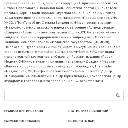
организации ФБК (Фонд борьбы с коррупцией, признан иноагентом),
Штабы Навального, «Национал-большевистская партия», «Свидетели
Иеговы», «Армия воли народа», «Русский общенациональный союз»,
«Движение против нелегальной иммиграции», «Правый сектор», УНА-
УНСО, УПА, «Тризуб им. Степана Бандеры», «Мизантропик дивижн»,
«Меджлис крымскотатарского народа», движение «Артподготовка»,
общероссийская политическая партия «Воля», АУЕ, батальоны «Азов» и
«Айдар». Признаны террористическими и запрещены: «Движение
Талибан», «Имарат Кавказ», «Исламское государство» (ИГ, ИГИЛ),
Джебхад-ан-Нусра, «АУМ Синрике», «Братья-мусульмане», «Аль-Каида в
странах исламского Магриба», «Сеть», «Колумбайн». В РФ признана
нежелательной деятельность «Открытой России», издания «Проект
Медиа». СМИ-иноагентами признаны: телеканал «Дождь», «Медуза»,
«Важные истории», «Голос Америки», радио «Свобода», The Insider,
«Медиазона», ОВД-инфо. Иноагентами признаны общество/центр
«Мемориал», «Аналитический Центр Юрия Левады», Сахаровский центр.
Instagram и Facebook (Metа) запрещены в РФ за экстремизм.
ПРАВИЛА ЦИТИРОВАНИЯ
СТАТИСТИКА ПОСЕЩЕНИЙ
РАЗМЕЩЕНИЕ РЕКЛАМЫ
ПОЗВОНИТЬ НАМ