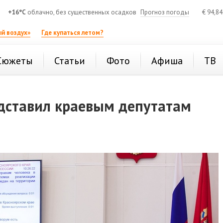
+16°C
облачно, без существенных осадков
Прогноз погоды
€
94,8
й воздух»
Где купаться летом?
Сюжеты
Статьи
Фото
Афиша
ТВ
дставил краевым депутатам