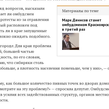
яд вопросов, высказали
Материалы по теме
нает ли омбудсмен
протесты из-за отравления
Марк Денисов станет
омбудсменом Красноярск
рый расположен под
в третий раз
сть ли в крае запущенные
 можно ожидать подобного.
 городе. Для края проблема
й, большей частью
ость, по его словам,
аю, что сибиряки столь
обольше, а плотность населения поменьше, чем у них», — 
у, как большое количество пивных точек во дворах домо
смотрите на эту проблему?»
— спросила депутат. Омбудсм
в усилия всех задействованных структур, органов местно
ости.