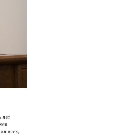
 лет
емя
ил всех,