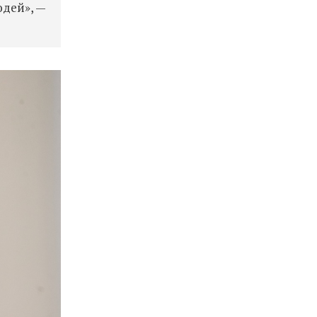
юдей», —