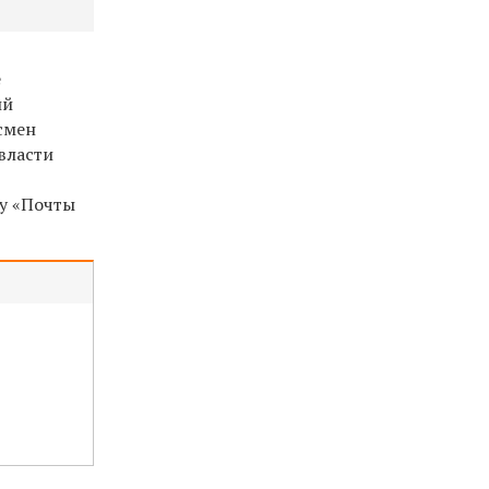
е
ий
смен
власти
у «Почты