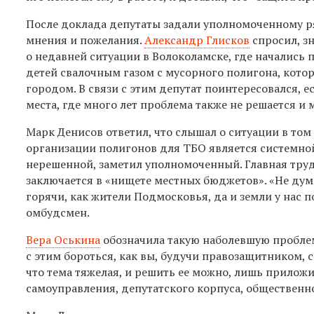
После доклада депутаты задали уполномоченному р
мнения и пожелания.
Александр Глисков
спросил, з
о недавней ситуации в Волоколамске, где начались 
детей свалочным газом с мусорного полигона, кото
городом. В связи с этим депутат поинтересовался, е
места, где много лет проблема также не решается и
Марк Денисов ответил, что слышал о ситуации в том
организации полигонов для ТБО является системно
нерешенной, заметил уполномоченный. Главная трудн
заключается в «нищете местных бюджетов».
«Не дум
горячи, как жители Подмосковья, да и земли у нас п
омбудсмен.
Вера Оськина
обозначила такую наболевшую проблем
с этим бороться, как вы, будучи правозащитником, 
что тема тяжелая, и решить ее можно, лишь приложи
самоуправления, депутатского корпуса, общественн