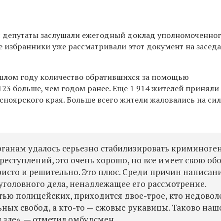
 депутаты заслушали ежегодный доклад уполномоченно
е избранники уже рассматривали этот документ на засед
ошлом году
количество обратившихся за помощью
 123 больше, чем годом ранее. Еще 1 914 жителей приняли
сноярского края. Больше всего жители жаловались на си
рганам удалось серьезно стабилизировать криминог
реступлений, это очень хорошо, но все имеет свою о
ристо и решительно. Это плюс. Среди причин написан
уголовного дела, ненадлежащее его рассмотрение.
тью полицейских, приходится двое-трое, кто недовол
ьных свобод, а кто-то — ежовые рукавицы. Таково наш
 зле», — отметил омбудсмен.