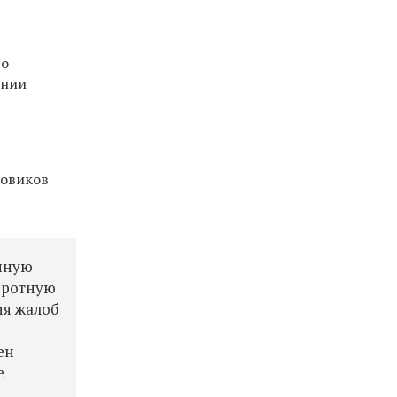
го
ании
ловиков
енную
боротную
ия жалоб
ен
е