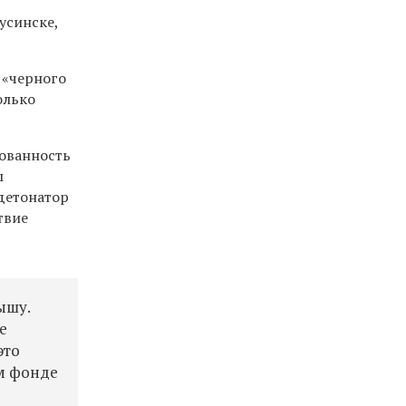
усинске,
 «черного
олько
нованность
ы
детонатор
твие
ышу.
е
это
ом фонде