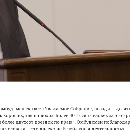
омбудсмен сказал: «Уважаемое Собрание, позади — десять
 хороших, так и плохих. Более 40 тысяч человек за это вр
 более двухсот поездок по краю». Омбудсмен поблагодар
ав человека — это далеко не безоблачная деятельность».