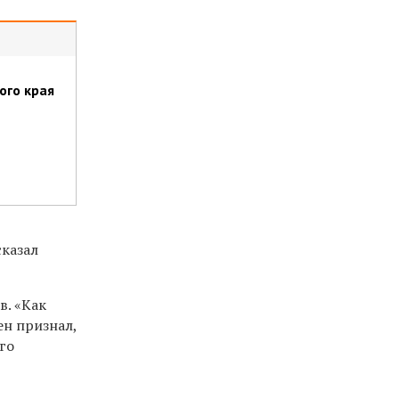
ого края
сказал
в. «Как
ен признал,
го