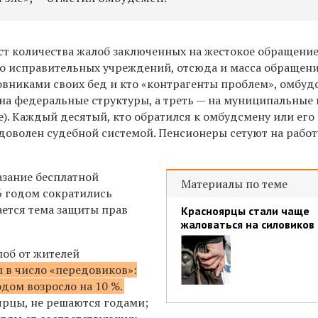
ост количества жалоб заключенных на жестокое обращени
ого исправительных учреждений, отсюда и масса обращен
новниками своих бед и кто «контрагенты проблем», омбуд
 на федеральные структуры, а треть — на муниципальные 
). Каждый десятый, кто обратился к омбудсмену или его
оволен судебной системой. Пенсионеры сетуют на работ
азание бесплатной
Материалы по теме
6 годом сократились
ается тема защиты прав
Красноярцы стали чаще
жаловаться на силовиков
лоб от жителей
л в число «передовиков»:
дом возросло на 10 %.
рцы, не решаются годами;