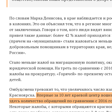
По словам Марка Денисова, в крае наблюдается и р
в колониях. Это он объяснил тем, что в регионе мн
от заключенных. Говоря о том, кого люди видят ви
привел такие данные: более 42 % жалоб приходится
(причем на «муниципалов» стали жаловаться меньше
добровольным помощникам в территориях края, нед
России».
Стало меньше жалоб на миграционную политику, ок
юридической помощи. На треть по сравнению с 201
жалобы на прокуратуру. «Горячей» по-прежнему ост
детей.
Омбудсмена тревожит то, что увеличилось число жа
Красноярска.
Впервые за 10 лет краевой центр воше
здесь количество обращений по сравнению с 2016 го
Некоторые жалобы, с которыми обращаются красноя