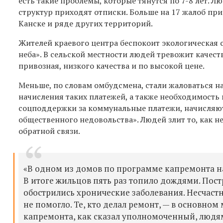
есть такие проблемы, которые тянутся по 7-8 лет. 
структур приходят отписки. Больше на 17 жалоб пр
Канске и ряде других территорий.
Жителей краевого центра беспокоит экологическая 
неба». В сельской местности людей тревожит качест
привозная, низкого качества и по высокой цене.
Меньше, по словам омбудсмена, стали жаловаться н
начисления таких платежей, а также необходимость
соцподдержки за коммунальные платежи, начисляютс
общественного недовольства». Людей злит то, как н
обратной связи.
«В одном из домов по программе капремонта на
В итоге жильцов пять раз топило дождями. Пос
обострились хронические заболевания. Несчастн
не помогло. Те, кто делал ремонт, — в основно
капремонта, как сказал уполномоченный, людям 