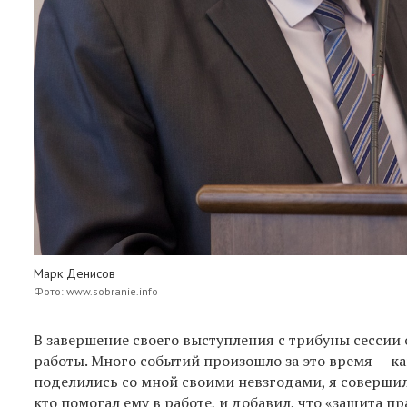
Марк Денисов
Фото: www.sobranie.info
В завершение своего выступления с трибуны сессии 
работы. Много событий произошло за это время — как
поделились со мной своими невзгодами, я совершил
кто помогал ему в работе, и добавил, что «защита пр