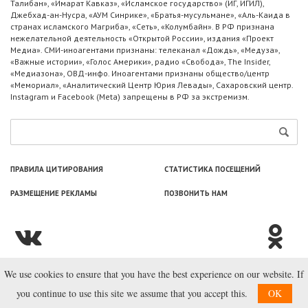
Талибан», «Имарат Кавказ», «Исламское государство» (ИГ, ИГИЛ),
Джебхад-ан-Нусра, «АУМ Синрике», «Братья-мусульмане», «Аль-Каида в
странах исламского Магриба», «Сеть», «Колумбайн». В РФ признана
нежелательной деятельность «Открытой России», издания «Проект
Медиа». СМИ-иноагентами признаны: телеканал «Дождь», «Медуза»,
«Важные истории», «Голос Америки», радио «Свобода», The Insider,
«Медиазона», ОВД-инфо. Иноагентами признаны общество/центр
«Мемориал», «Аналитический Центр Юрия Левады», Сахаровский центр.
Instagram и Facebook (Metа) запрещены в РФ за экстремизм.
ПРАВИЛА ЦИТИРОВАНИЯ
СТАТИСТИКА ПОСЕЩЕНИЙ
РАЗМЕЩЕНИЕ РЕКЛАМЫ
ПОЗВОНИТЬ НАМ
We use cookies to ensure that you have the best experience on our website. If
© ООО «Лаборатория Новоcтей», 2003—2026.
you continue to use this site we assume that you accept this.
OK