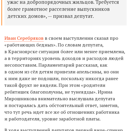
ужас на добропорядочных жильцов. Требуется
более грамотное расселение выпускников
детских домов», — призвал депутат.
Иван Серебряков
в своем выступлении сказал про
«работающих бедных». По словам депутата,
в Красноярске ситуация более или менее приемлема,
а в территориях уровень доходов и расходов людей
несопоставим. Парламентарий рассказал, как
в одном из сёл детям привезли апельсины, но они
к ним даже не подошли, поскольку никогда ранее
такой фрукт не видели. При этом «родители
ребятишек благополучны, не тунеядцы». Ирина
Мирошникова внимательно выслушала депутата
и постаралась дать обстоятельный ответ, заметив,
что тут речь идет все же об отношениях работника
и работодателя, уровне заработной платы.
В ходе выступлений депутатов первый вице-спикер