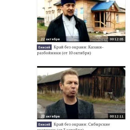
22 октября
00:12:05
Край без окраин: Казаки-
Енисей
разбойники (от 10 октября)
22 октября
00:12:11
Край без окраин: Сибирские
Енисей
охотники (от 3 октября)