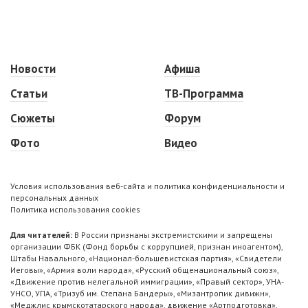
Новости
Афиша
Статьи
ТВ-Программа
Сюжеты
Форум
Фото
Видео
Условия использования веб-сайта и политика конфиденциальности и
персональных данных
Политика использования cookies
Для читателей:
В России признаны экстремистскими и запрещены
организации ФБК (Фонд борьбы с коррупцией, признан иноагентом),
Штабы Навального, «Национал-большевистская партия», «Свидетели
Иеговы», «Армия воли народа», «Русский общенациональный союз»,
«Движение против нелегальной иммиграции», «Правый сектор», УНА-
УНСО, УПА, «Тризуб им. Степана Бандеры», «Мизантропик дивижн»,
«Меджлис крымскотатарского народа», движение «Артподготовка»,