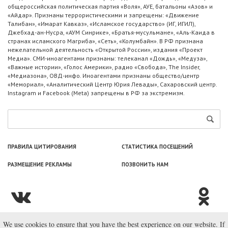
общероссийская политическая партия «Воля», АУЕ, батальоны «Азов» и
«Айдар». Признаны террористическими и запрещены: «Движение
Талибан», «Имарат Кавказ», «Исламское государство» (ИГ, ИГИЛ),
Джебхад-ан-Нусра, «АУМ Синрике», «Братья-мусульмане», «Аль-Каида в
странах исламского Магриба», «Сеть», «Колумбайн». В РФ признана
нежелательной деятельность «Открытой России», издания «Проект
Медиа». СМИ-иноагентами признаны: телеканал «Дождь», «Медуза»,
«Важные истории», «Голос Америки», радио «Свобода», The Insider,
«Медиазона», ОВД-инфо. Иноагентами признаны общество/центр
«Мемориал», «Аналитический Центр Юрия Левады», Сахаровский центр.
Instagram и Facebook (Metа) запрещены в РФ за экстремизм.
ПРАВИЛА ЦИТИРОВАНИЯ
СТАТИСТИКА ПОСЕЩЕНИЙ
РАЗМЕЩЕНИЕ РЕКЛАМЫ
ПОЗВОНИТЬ НАМ
We use cookies to ensure that you have the best experience on our website. If
© ООО «Лаборатория Новоcтей», 2003—2026.