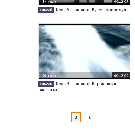
14 июля
00:12:05
Край без окраин: Рукотворное чудо
Енисей
01 июля
00:12:00
Край без окраин: Вороковские
Енисей
рассказы
2
1