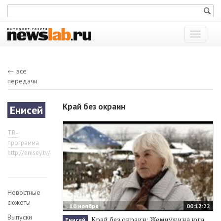
Показат
меню
← все
передачи
Край без окраин
Енисей
ТВ-
программа
http://enisey.tv/
Новостные
сюжеты
10 ноября
00:12:22
Выпуски
Край без окраин: Жемчужина юга
Енисей