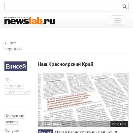
Показат
меню
← все
передачи
Наш Красноярский Край
Енисей
ТВ-
программа
http://enisey.tv/
Новостные
сюжеты
22 октября
00:04:05
Выпуски
Наш Красноярский Край: от 18
Енисей