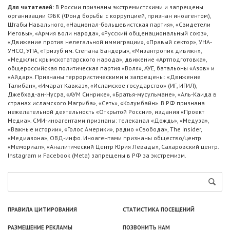
Для читателей:
В России признаны экстремистскими и запрещены
организации ФБК (Фонд борьбы с коррупцией, признан иноагентом),
Штабы Навального, «Национал-большевистская партия», «Свидетели
Иеговы», «Армия воли народа», «Русский общенациональный союз»,
«Движение против нелегальной иммиграции», «Правый сектор», УНА-
УНСО, УПА, «Тризуб им. Степана Бандеры», «Мизантропик дивижн»,
«Меджлис крымскотатарского народа», движение «Артподготовка»,
общероссийская политическая партия «Воля», АУЕ, батальоны «Азов» и
«Айдар». Признаны террористическими и запрещены: «Движение
Талибан», «Имарат Кавказ», «Исламское государство» (ИГ, ИГИЛ),
Джебхад-ан-Нусра, «АУМ Синрике», «Братья-мусульмане», «Аль-Каида в
странах исламского Магриба», «Сеть», «Колумбайн». В РФ признана
нежелательной деятельность «Открытой России», издания «Проект
Медиа». СМИ-иноагентами признаны: телеканал «Дождь», «Медуза»,
«Важные истории», «Голос Америки», радио «Свобода», The Insider,
«Медиазона», ОВД-инфо. Иноагентами признаны общество/центр
«Мемориал», «Аналитический Центр Юрия Левады», Сахаровский центр.
Instagram и Facebook (Metа) запрещены в РФ за экстремизм.
ПРАВИЛА ЦИТИРОВАНИЯ
СТАТИСТИКА ПОСЕЩЕНИЙ
РАЗМЕЩЕНИЕ РЕКЛАМЫ
ПОЗВОНИТЬ НАМ