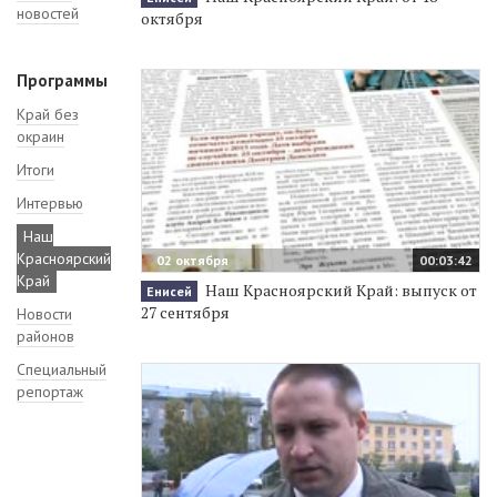
новостей
октября
Программы
Край без
окраин
Итоги
Интервью
Наш
Красноярский
02 октября
00:03:42
Край
Наш Красноярский Край: выпуск от
Енисей
27 сентября
Новости
районов
Специальный
репортаж