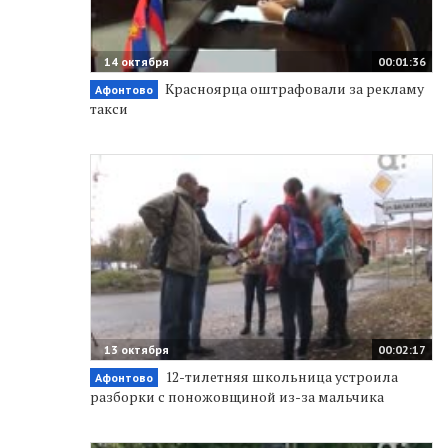
14 октября
00:01:36
Красноярца оштрафовали за рекламу
Афонтово
такси
13 октября
00:02:17
12-тилетняя школьница устроила
Афонтово
разборки с поножовщиной из-за мальчика