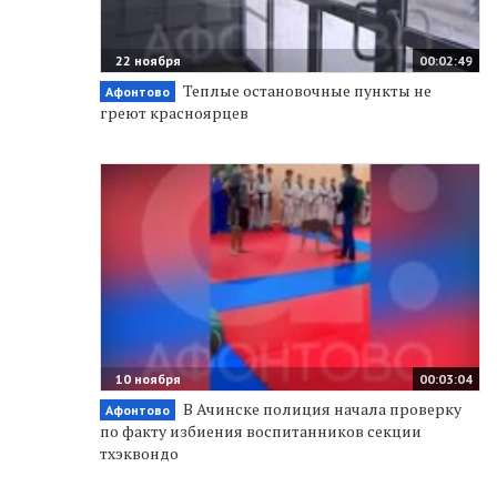
22 ноября
00:02:49
Теплые остановочные пункты не
Афонтово
греют красноярцев
10 ноября
00:03:04
В Ачинске полиция начала проверку
Афонтово
по факту избиения воспитанников секции
тхэквондо