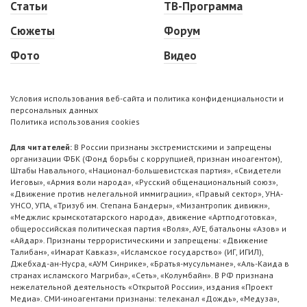
Статьи
ТВ-Программа
Сюжеты
Форум
Фото
Видео
Условия использования веб-сайта и политика конфиденциальности и
персональных данных
Политика использования cookies
Для читателей:
В России признаны экстремистскими и запрещены
организации ФБК (Фонд борьбы с коррупцией, признан иноагентом),
Штабы Навального, «Национал-большевистская партия», «Свидетели
Иеговы», «Армия воли народа», «Русский общенациональный союз»,
«Движение против нелегальной иммиграции», «Правый сектор», УНА-
УНСО, УПА, «Тризуб им. Степана Бандеры», «Мизантропик дивижн»,
«Меджлис крымскотатарского народа», движение «Артподготовка»,
общероссийская политическая партия «Воля», АУЕ, батальоны «Азов» и
«Айдар». Признаны террористическими и запрещены: «Движение
Талибан», «Имарат Кавказ», «Исламское государство» (ИГ, ИГИЛ),
Джебхад-ан-Нусра, «АУМ Синрике», «Братья-мусульмане», «Аль-Каида в
странах исламского Магриба», «Сеть», «Колумбайн». В РФ признана
нежелательной деятельность «Открытой России», издания «Проект
Медиа». СМИ-иноагентами признаны: телеканал «Дождь», «Медуза»,