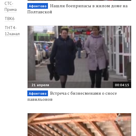
СТС-
Нашли боеприпасы в жилом доме на
Афонтово
Прима
Полтавской
ТВК6
ТНТ4-
12канал
21 апреля
00:04:15
Встреча с бизнесменами о сносе
Афонтово
павильонов