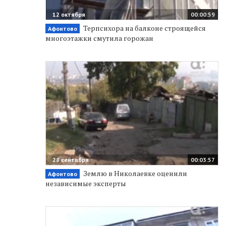
12 октября
00:00:59
Терпсихора на балконе строящейся
Афонтово
многоэтажки смутила горожан
28 сентября
00:03:57
Землю в Николаевке оценили
Афонтово
независимые эксперты