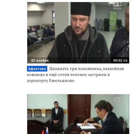
02 ноября
00:02:26
Двадцать три паломника, хоккейная
Афонтово
команда и ещё сотня человек застряли в
аэропорту Емельяново