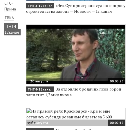
СТС-
«Чек.Су» проиграли суд по вопросу
ТНТ4-12канал
Прима
строительства завода — Новости — 12 канал
ТВК6
ТНТ4-
12канал
20 августа
00:03:23
За отловлю бродячих псов город
ТНТ4-12канал
заплатит 1,3 миллиона
11 августа
00:02:17