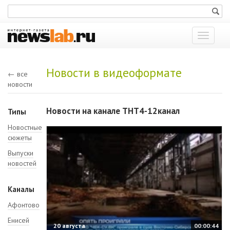
Показат
меню
Новости в видеоформате
← все
новости
Новости на канале ТНТ4-12канал
Типы
Новостные
сюжеты
Выпуски
новостей
Каналы
Афонтово
Енисей
20 августа
00:00:44