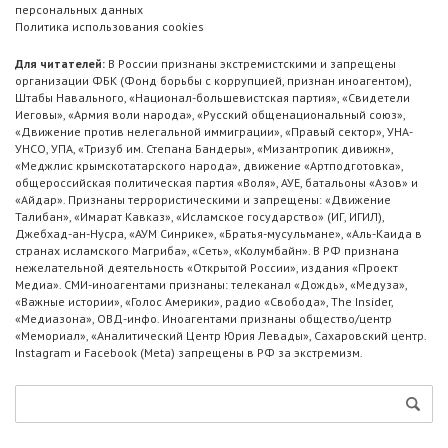
персональных данных
Политика использования cookies
Для читателей:
В России признаны экстремистскими и запрещены
организации ФБК (Фонд борьбы с коррупцией, признан иноагентом),
Штабы Навального, «Национал-большевистская партия», «Свидетели
Иеговы», «Армия воли народа», «Русский общенациональный союз»,
«Движение против нелегальной иммиграции», «Правый сектор», УНА-
УНСО, УПА, «Тризуб им. Степана Бандеры», «Мизантропик дивижн»,
«Меджлис крымскотатарского народа», движение «Артподготовка»,
общероссийская политическая партия «Воля», АУЕ, батальоны «Азов» и
«Айдар». Признаны террористическими и запрещены: «Движение
Талибан», «Имарат Кавказ», «Исламское государство» (ИГ, ИГИЛ),
Джебхад-ан-Нусра, «АУМ Синрике», «Братья-мусульмане», «Аль-Каида в
странах исламского Магриба», «Сеть», «Колумбайн». В РФ признана
нежелательной деятельность «Открытой России», издания «Проект
Медиа». СМИ-иноагентами признаны: телеканал «Дождь», «Медуза»,
«Важные истории», «Голос Америки», радио «Свобода», The Insider,
«Медиазона», ОВД-инфо. Иноагентами признаны общество/центр
«Мемориал», «Аналитический Центр Юрия Левады», Сахаровский центр.
Instagram и Facebook (Metа) запрещены в РФ за экстремизм.