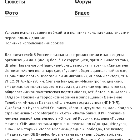
Сюжеты
Форум
Фото
Видео
Условия использования веб-сайта и политика конфиденциальности и
персональных данных
Политика использования cookies
Для читателей:
В России признаны экстремистскими и запрещены
организации ФБК (Фонд борьбы с коррупцией, признан иноагентом),
Штабы Навального, «Национал-большевистская партия», «Свидетели
Иеговы», «Армия воли народа», «Русский общенациональный союз»,
«Движение против нелегальной иммиграции», «Правый сектор», УНА-
УНСО, УПА, «Тризуб им. Степана Бандеры», «Мизантропик дивижн»,
«Меджлис крымскотатарского народа», движение «Артподготовка»,
общероссийская политическая партия «Воля», АУЕ, батальоны «Азов» и
«Айдар». Признаны террористическими и запрещены: «Движение
Талибан», «Имарат Кавказ», «Исламское государство» (ИГ, ИГИЛ),
Джебхад-ан-Нусра, «АУМ Синрике», «Братья-мусульмане», «Аль-Каида в
странах исламского Магриба», «Сеть», «Колумбайн». В РФ признана
нежелательной деятельность «Открытой России», издания «Проект
Медиа». СМИ-иноагентами признаны: телеканал «Дождь», «Медуза»,
«Важные истории», «Голос Америки», радио «Свобода», The Insider,
«Медиазона», ОВД-инфо. Иноагентами признаны общество/центр
«Мемориал», «Аналитический Центр Юрия Левады», Сахаровский центр.