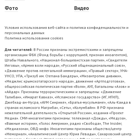
Фото
Видео
Условия использования веб-сайта и политика конфиденциальности и
персональных данных
Политика использования cookies
Для читателей:
В России признаны экстремистскими и запрещены
организации ФБК (Фонд борьбы с коррупцией, признан иноагентом),
Штабы Навального, «Национал-большевистская партия», «Свидетели
Иеговы», «Армия воли народа», «Русский общенациональный союз»,
«Движение против нелегальной иммиграции», «Правый сектор», УНА-
УНСО, УПА, «Тризуб им. Степана Бандеры», «Мизантропик дивижн»,
«Меджлис крымскотатарского народа», движение «Артподготовка»,
общероссийская политическая партия «Воля», АУЕ, батальоны «Азов» и
«Айдар». Признаны террористическими и запрещены: «Движение
Талибан», «Имарат Кавказ», «Исламское государство» (ИГ, ИГИЛ),
Джебхад-ан-Нусра, «АУМ Синрике», «Братья-мусульмане», «Аль-Каида в
странах исламского Магриба», «Сеть», «Колумбайн». В РФ признана
нежелательной деятельность «Открытой России», издания «Проект
Медиа». СМИ-иноагентами признаны: телеканал «Дождь», «Медуза»,
«Важные истории», «Голос Америки», радио «Свобода», The Insider,
«Медиазона», ОВД-инфо. Иноагентами признаны общество/центр
«Мемориал», «Аналитический Центр Юрия Левады», Сахаровский центр.