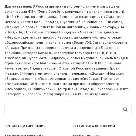
Для читателей:
В России признаны экстремистскими и запрещены
организации ФБК (Фонд борьбы с коррупцией, признан иноагентом),
Штабы Навального, «Национал-большевистская партия», «Свидетели
Иеговы», «Армия воли народа», «Русский общенациональный союз»,
«Движение против нелегальной иммиграции», «Правый сектор», УНА-
УНСО, УПА, «Тризуб им. Степана Бандеры», «Мизантропик дивижн»,
«Меджлис крымскотатарского народа», движение «Артподготовка»,
общероссийская политическая партия «Воля», АУЕ, батальоны «Азов» и
«Айдар». Признаны террористическими и запрещены: «Движение
Талибан», «Имарат Кавказ», «Исламское государство» (ИГ, ИГИЛ),
Джебхад-ан-Нусра, «АУМ Синрике», «Братья-мусульмане», «Аль-Каида в
странах исламского Магриба», «Сеть», «Колумбайн». В РФ признана
нежелательной деятельность «Открытой России», издания «Проект
Медиа». СМИ-иноагентами признаны: телеканал «Дождь», «Медуза»,
«Важные истории», «Голос Америки», радио «Свобода», The Insider,
«Медиазона», ОВД-инфо. Иноагентами признаны общество/центр
«Мемориал», «Аналитический Центр Юрия Левады», Сахаровский центр.
Instagram и Facebook (Metа) запрещены в РФ за экстремизм.
ПРАВИЛА ЦИТИРОВАНИЯ
СТАТИСТИКА ПОСЕЩЕНИЙ