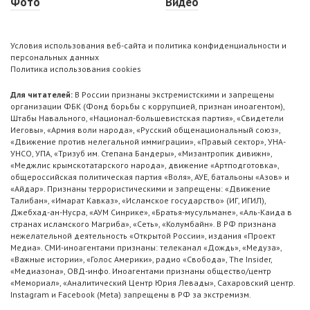
Фото
Видео
Условия использования веб-сайта и политика конфиденциальности и
персональных данных
Политика использования cookies
Для читателей:
В России признаны экстремистскими и запрещены
организации ФБК (Фонд борьбы с коррупцией, признан иноагентом),
Штабы Навального, «Национал-большевистская партия», «Свидетели
Иеговы», «Армия воли народа», «Русский общенациональный союз»,
«Движение против нелегальной иммиграции», «Правый сектор», УНА-
УНСО, УПА, «Тризуб им. Степана Бандеры», «Мизантропик дивижн»,
«Меджлис крымскотатарского народа», движение «Артподготовка»,
общероссийская политическая партия «Воля», АУЕ, батальоны «Азов» и
«Айдар». Признаны террористическими и запрещены: «Движение
Талибан», «Имарат Кавказ», «Исламское государство» (ИГ, ИГИЛ),
Джебхад-ан-Нусра, «АУМ Синрике», «Братья-мусульмане», «Аль-Каида в
странах исламского Магриба», «Сеть», «Колумбайн». В РФ признана
нежелательной деятельность «Открытой России», издания «Проект
Медиа». СМИ-иноагентами признаны: телеканал «Дождь», «Медуза»,
«Важные истории», «Голос Америки», радио «Свобода», The Insider,
«Медиазона», ОВД-инфо. Иноагентами признаны общество/центр
«Мемориал», «Аналитический Центр Юрия Левады», Сахаровский центр.
Instagram и Facebook (Metа) запрещены в РФ за экстремизм.