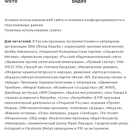
Фото
Видео
Условия использования веб-сайта и политика конфиденциальности и
персональных данных
Политика использования cookies
Для читателей:
В России признаны экстремистскими и запрещены
организации ФБК (Фонд борьбы с коррупцией, признан иноагентом),
Штабы Навального, «Национал-большевистская партия», «Свидетели
Иеговы», «Армия воли народа», «Русский общенациональный союз»,
«Движение против нелегальной иммиграции», «Правый сектор», УНА-
УНСО, УПА, «Тризуб им. Степана Бандеры», «Мизантропик дивижн»,
«Меджлис крымскотатарского народа», движение «Артподготовка»,
общероссийская политическая партия «Воля», АУЕ, батальоны «Азов» и
«Айдар». Признаны террористическими и запрещены: «Движение
Талибан», «Имарат Кавказ», «Исламское государство» (ИГ, ИГИЛ),
Джебхад-ан-Нусра, «АУМ Синрике», «Братья-мусульмане», «Аль-Каида в
странах исламского Магриба», «Сеть», «Колумбайн». В РФ признана
нежелательной деятельность «Открытой России», издания «Проект
Медиа». СМИ-иноагентами признаны: телеканал «Дождь», «Медуза»,
«Важные истории», «Голос Америки», радио «Свобода», The Insider,
«Медиазона», ОВД-инфо. Иноагентами признаны общество/центр
«Мемориал», «Аналитический Центр Юрия Левады», Сахаровский центр.
Instagram и Facebook (Metа) запрещены в РФ за экстремизм.