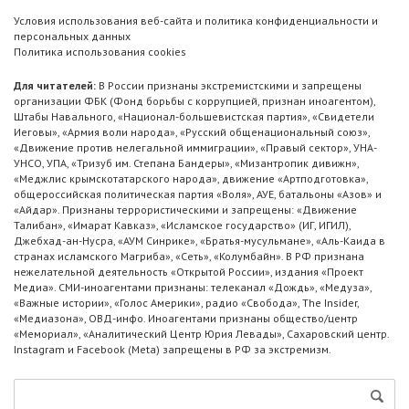
Условия использования веб-сайта и политика конфиденциальности и
персональных данных
Политика использования cookies
Для читателей:
В России признаны экстремистскими и запрещены
организации ФБК (Фонд борьбы с коррупцией, признан иноагентом),
Штабы Навального, «Национал-большевистская партия», «Свидетели
Иеговы», «Армия воли народа», «Русский общенациональный союз»,
«Движение против нелегальной иммиграции», «Правый сектор», УНА-
УНСО, УПА, «Тризуб им. Степана Бандеры», «Мизантропик дивижн»,
«Меджлис крымскотатарского народа», движение «Артподготовка»,
общероссийская политическая партия «Воля», АУЕ, батальоны «Азов» и
«Айдар». Признаны террористическими и запрещены: «Движение
Талибан», «Имарат Кавказ», «Исламское государство» (ИГ, ИГИЛ),
Джебхад-ан-Нусра, «АУМ Синрике», «Братья-мусульмане», «Аль-Каида в
странах исламского Магриба», «Сеть», «Колумбайн». В РФ признана
нежелательной деятельность «Открытой России», издания «Проект
Медиа». СМИ-иноагентами признаны: телеканал «Дождь», «Медуза»,
«Важные истории», «Голос Америки», радио «Свобода», The Insider,
«Медиазона», ОВД-инфо. Иноагентами признаны общество/центр
«Мемориал», «Аналитический Центр Юрия Левады», Сахаровский центр.
Instagram и Facebook (Metа) запрещены в РФ за экстремизм.