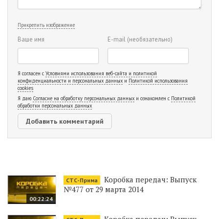
Прикрепить изображение
Ваше имя
E-mail
(необязательно)
Я согласен с
Условиями использования веб-сайта и политикой
конфиденциальности и персональных данных
и
Политикой использования
cookies
Я даю
Согласие на обработку персональных данных
и ознакомлен с
Политикой
обработки персональных данных
Коробка передач: Выпуск
СТС-Прима
№477 от 29 марта 2014
00:22:24