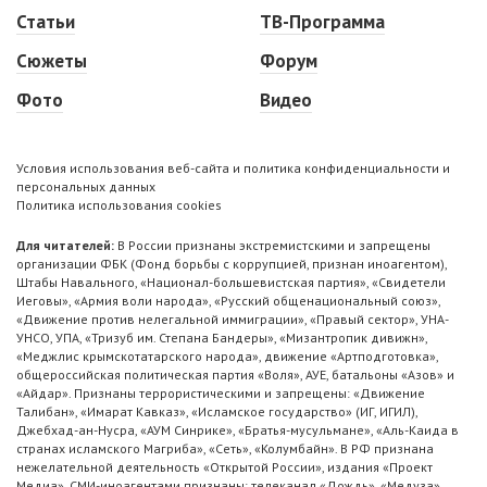
Статьи
ТВ-Программа
Сюжеты
Форум
Фото
Видео
Условия использования веб-сайта и политика конфиденциальности и
персональных данных
Политика использования cookies
Для читателей:
В России признаны экстремистскими и запрещены
организации ФБК (Фонд борьбы с коррупцией, признан иноагентом),
Штабы Навального, «Национал-большевистская партия», «Свидетели
Иеговы», «Армия воли народа», «Русский общенациональный союз»,
«Движение против нелегальной иммиграции», «Правый сектор», УНА-
УНСО, УПА, «Тризуб им. Степана Бандеры», «Мизантропик дивижн»,
«Меджлис крымскотатарского народа», движение «Артподготовка»,
общероссийская политическая партия «Воля», АУЕ, батальоны «Азов» и
«Айдар». Признаны террористическими и запрещены: «Движение
Талибан», «Имарат Кавказ», «Исламское государство» (ИГ, ИГИЛ),
Джебхад-ан-Нусра, «АУМ Синрике», «Братья-мусульмане», «Аль-Каида в
странах исламского Магриба», «Сеть», «Колумбайн». В РФ признана
нежелательной деятельность «Открытой России», издания «Проект
Медиа». СМИ-иноагентами признаны: телеканал «Дождь», «Медуза»,