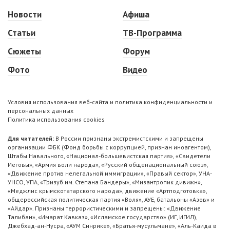
Новости
Афиша
Статьи
ТВ-Программа
Сюжеты
Форум
Фото
Видео
Условия использования веб-сайта и политика конфиденциальности и
персональных данных
Политика использования cookies
Для читателей:
В России признаны экстремистскими и запрещены
организации ФБК (Фонд борьбы с коррупцией, признан иноагентом),
Штабы Навального, «Национал-большевистская партия», «Свидетели
Иеговы», «Армия воли народа», «Русский общенациональный союз»,
«Движение против нелегальной иммиграции», «Правый сектор», УНА-
УНСО, УПА, «Тризуб им. Степана Бандеры», «Мизантропик дивижн»,
«Меджлис крымскотатарского народа», движение «Артподготовка»,
общероссийская политическая партия «Воля», АУЕ, батальоны «Азов» и
«Айдар». Признаны террористическими и запрещены: «Движение
Талибан», «Имарат Кавказ», «Исламское государство» (ИГ, ИГИЛ),
Джебхад-ан-Нусра, «АУМ Синрике», «Братья-мусульмане», «Аль-Каида в