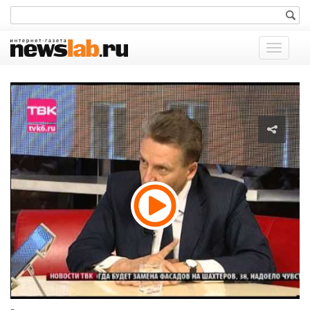
Показат
меню