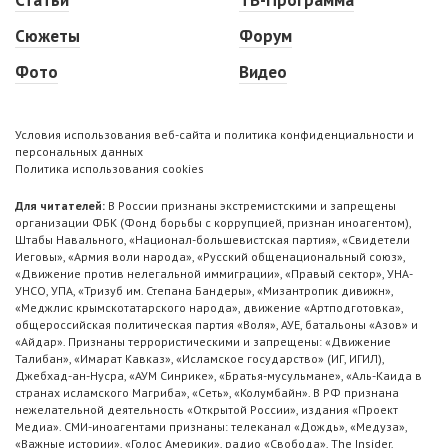
Статьи
ТВ-Программа
Сюжеты
Форум
Фото
Видео
Условия использования веб-сайта и политика конфиденциальности и
персональных данных
Политика использования cookies
Для читателей:
В России признаны экстремистскими и запрещены
организации ФБК (Фонд борьбы с коррупцией, признан иноагентом),
Штабы Навального, «Национал-большевистская партия», «Свидетели
Иеговы», «Армия воли народа», «Русский общенациональный союз»,
«Движение против нелегальной иммиграции», «Правый сектор», УНА-
УНСО, УПА, «Тризуб им. Степана Бандеры», «Мизантропик дивижн»,
«Меджлис крымскотатарского народа», движение «Артподготовка»,
общероссийская политическая партия «Воля», АУЕ, батальоны «Азов» и
«Айдар». Признаны террористическими и запрещены: «Движение
Талибан», «Имарат Кавказ», «Исламское государство» (ИГ, ИГИЛ),
Джебхад-ан-Нусра, «АУМ Синрике», «Братья-мусульмане», «Аль-Каида в
странах исламского Магриба», «Сеть», «Колумбайн». В РФ признана
нежелательной деятельность «Открытой России», издания «Проект
Медиа». СМИ-иноагентами признаны: телеканал «Дождь», «Медуза»,
«Важные истории», «Голос Америки», радио «Свобода», The Insider,