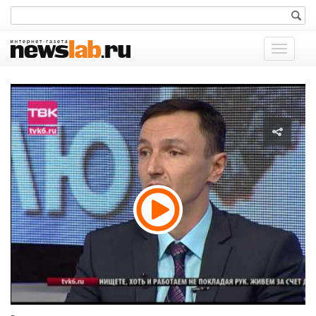
Показат
меню