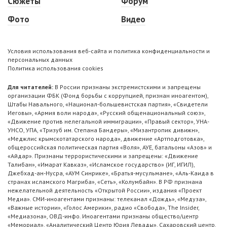
Сюжеты
Форум
Фото
Видео
Условия использования веб-сайта и политика конфиденциальности и
персональных данных
Политика использования cookies
Для читателей:
В России признаны экстремистскими и запрещены
организации ФБК (Фонд борьбы с коррупцией, признан иноагентом),
Штабы Навального, «Национал-большевистская партия», «Свидетели
Иеговы», «Армия воли народа», «Русский общенациональный союз»,
«Движение против нелегальной иммиграции», «Правый сектор», УНА-
УНСО, УПА, «Тризуб им. Степана Бандеры», «Мизантропик дивижн»,
«Меджлис крымскотатарского народа», движение «Артподготовка»,
общероссийская политическая партия «Воля», АУЕ, батальоны «Азов» и
«Айдар». Признаны террористическими и запрещены: «Движение
Талибан», «Имарат Кавказ», «Исламское государство» (ИГ, ИГИЛ),
Джебхад-ан-Нусра, «АУМ Синрике», «Братья-мусульмане», «Аль-Каида в
странах исламского Магриба», «Сеть», «Колумбайн». В РФ признана
нежелательной деятельность «Открытой России», издания «Проект
Медиа». СМИ-иноагентами признаны: телеканал «Дождь», «Медуза»,
«Важные истории», «Голос Америки», радио «Свобода», The Insider,
«Медиазона», ОВД-инфо. Иноагентами признаны общество/центр
«Мемориал», «Аналитический Центр Юрия Левады», Сахаровский центр.