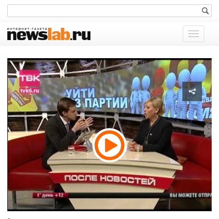
Показат
меню