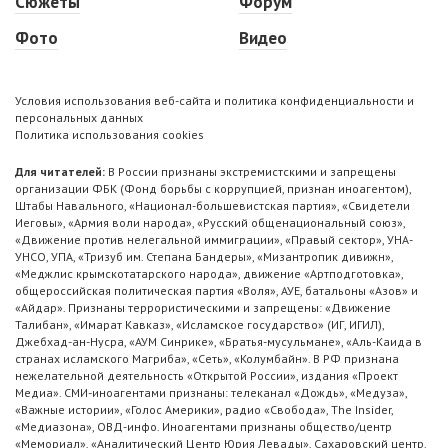
Сюжеты
Форум
Фото
Видео
Условия использования веб-сайта и политика конфиденциальности и
персональных данных
Политика использования cookies
Для читателей:
В России признаны экстремистскими и запрещены
организации ФБК (Фонд борьбы с коррупцией, признан иноагентом),
Штабы Навального, «Национал-большевистская партия», «Свидетели
Иеговы», «Армия воли народа», «Русский общенациональный союз»,
«Движение против нелегальной иммиграции», «Правый сектор», УНА-
УНСО, УПА, «Тризуб им. Степана Бандеры», «Мизантропик дивижн»,
«Меджлис крымскотатарского народа», движение «Артподготовка»,
общероссийская политическая партия «Воля», АУЕ, батальоны «Азов» и
«Айдар». Признаны террористическими и запрещены: «Движение
Талибан», «Имарат Кавказ», «Исламское государство» (ИГ, ИГИЛ),
Джебхад-ан-Нусра, «АУМ Синрике», «Братья-мусульмане», «Аль-Каида в
странах исламского Магриба», «Сеть», «Колумбайн». В РФ признана
нежелательной деятельность «Открытой России», издания «Проект
Медиа». СМИ-иноагентами признаны: телеканал «Дождь», «Медуза»,
«Важные истории», «Голос Америки», радио «Свобода», The Insider,
«Медиазона», ОВД-инфо. Иноагентами признаны общество/центр
«Мемориал», «Аналитический Центр Юрия Левады», Сахаровский центр.