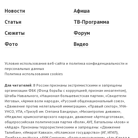
Новости
Афиша
Статьи
ТВ-Программа
Сюжеты
Форум
Фото
Видео
Условия использования веб-сайта и политика конфиденциальности и
персональных данных
Политика использования cookies
Для читателей:
В России признаны экстремистскими и запрещены
организации ФБК (Фонд борьбы с коррупцией, признан иноагентом),
Штабы Навального, «Национал-большевистская партия», «Свидетели
Иеговы», «Армия воли народа», «Русский общенациональный союз»,
«Движение против нелегальной иммиграции», «Правый сектор», УНА-
УНСО, УПА, «Тризуб им. Степана Бандеры», «Мизантропик дивижн»,
«Меджлис крымскотатарского народа», движение «Артподготовка»,
общероссийская политическая партия «Воля», АУЕ, батальоны «Азов» и
«Айдар». Признаны террористическими и запрещены: «Движение
Талибан», «Имарат Кавказ», «Исламское государство» (ИГ, ИГИЛ),
Джебхад-ан-Нусра, «АУМ Синрике», «Братья-мусульмане», «Аль-Каида в