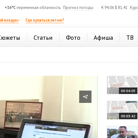
+16°C
переменная облачность
Прогноз погоды
€
94,06
$
81,41
Кур
й воздух»
Где купаться летом?
Сюжеты
Статьи
Фото
Афиша
ТВ
00:04:05
00:03:42