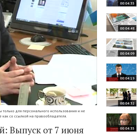
00:04:35
00:04:48
00:04:09
00:04:19
00:04:32
 только для персонального использования и не
 как со ссылкой на правообладателя.
: Выпуск от 7 июня
00:04:35