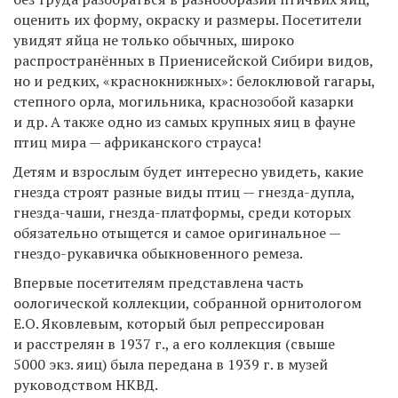
оценить их форму, окраску и размеры. Посетители
увидят яйца не только обычных, широко
распространённых в Приенисейской Сибири видов,
но и редких, «краснокнижных»: белоклювой гагары,
степного орла, могильника, краснозобой казарки
и др. А также одно из самых крупных яиц в фауне
птиц мира — африканского страуса!
Детям и взрослым будет интересно увидеть, какие
гнезда строят разные виды птиц — гнезда-дупла,
гнезда-чаши, гнезда-платформы, среди которых
обязательно отыщется и самое оригинальное —
гнездо-рукавичка обыкновенного ремеза.
Впервые посетителям представлена часть
оологической коллекции, собранной орнитологом
Е.О. Яковлевым, который был репрессирован
и расстрелян в 1937 г., а его коллекция (свыше
5000 экз. яиц) была передана в 1939 г. в музей
руководством НКВД.