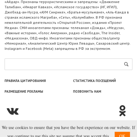
«Айдар». Признаны террористическими и запрещены: «Движение
Талибан», «Имарат Кавказ», «Исламское государство» (ИГ, ИГИЛ),
Джебхад-ан-Нусра, «АУМ Синрике», «Братья-мусульмане», «Аль-Каида в
странах исламского Магриба», «Сеть», «Колумбайн». В РФ признана
нежелательной деятельность «Открытой России», издания «Проект
Медиа». СМИ-иноагентами признаны: телеканал «Дождь», «Медуза»,
«Важные истории», «Голос Америки», радио «Свобода», The Insider,
«Медиазона», ОВД-инфо. Иноагентами признаны общество/центр
«Мемориал», «Аналитический Центр Юрия Левады», Сахаровский центр.
Instagram и Facebook (Metа) запрещены в РФ за экстремизм.
ПРАВИЛА ЦИТИРОВАНИЯ
СТАТИСТИКА ПОСЕЩЕНИЙ
РАЗМЕЩЕНИЕ РЕКЛАМЫ
ПОЗВОНИТЬ НАМ
We use cookies to ensure that you have the best experience on our website. If
© ООО «Лаборатория Новоcтей», 2003—2026.
you continue to use this site we assume that you accept this.
OK