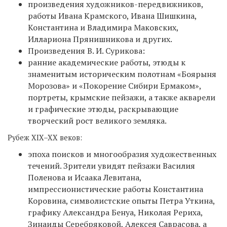
произведения художников-передвижников,
работы Ивана Крамского, Ивана Шишкина,
Константина и Владимира Маковских,
Иллариона Прянишникова и других.
Произведения В. И. Сурикова:
ранние академические работы, этюды к
знаменитым историческим полотнам «Боярыня
Морозова» и «Покорение Сибири Ермаком»,
портреты, крымские пейзажи, а также акварели
и графические этюды, раскрывающие
творческий рост великого земляка.
Рубеж XIX–XX веков:
эпоха поисков и многообразия художественных
течений. Зрители увидят пейзажи Василия
Поленова и Исаака Левитана,
импрессионистические работы Константина
Коровина, символистские опыты Петра Уткина,
графику Александра Бенуа, Николая Рериха,
Зинаиды Серебряковой, Алексея Саврасова, а