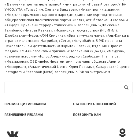
«Движение против нелегальной иммиграции», «Правый сектор», УНА-
УНСО, УПА, «Тризуб им. Степана Бандеры», «Мизантропик дивижн»,
«Меджлис крымскотатарского народа», движение «Артподготовка»,
общероссийская политическая партия «Воля», АУЕ, батальоны «Азов» и
«Айдар». Признаны террористическими и запрещены: «Движение
Талибан», «Имарат Кавказ», «Исламское государство» (ИГ, ИГИЛ),
Джебхад-ан-Нусра, «АУМ Синрике», «Братья-мусульмане», «Аль-Каида в
странах исламского Магриба», «Сеть», «Колумбайн». В РФ признана
нежелательной деятельность «Открытой России», издания «Проект
Медиа». СМИ-иноагентами признаны: телеканал «Дождь», «Медуза»,
«Важные истории», «Голос Америки», радио «Свобода», The Insider,
«Медиазона», ОВД-инфо. Иноагентами признаны общество/центр
«Мемориал», «Аналитический Центр Юрия Левады», Сахаровский центр.
Instagram и Facebook (Metа) запрещены в РФ за экстремизм.
ПРАВИЛА ЦИТИРОВАНИЯ
СТАТИСТИКА ПОСЕЩЕНИЙ
РАЗМЕЩЕНИЕ РЕКЛАМЫ
ПОЗВОНИТЬ НАМ