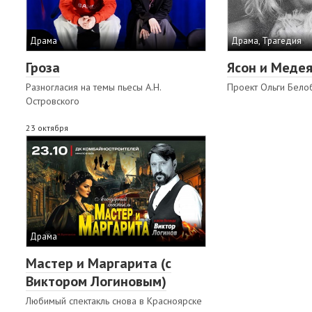
Драма
Драма, Трагедия
Гроза
Ясон и Меде
Разногласия на темы пьесы А.Н.
Проект Ольги Бело
Островского
23 октября
Драма
Мастер и Маргарита (с
Виктором Логиновым)
Любимый спектакль снова в Красноярске