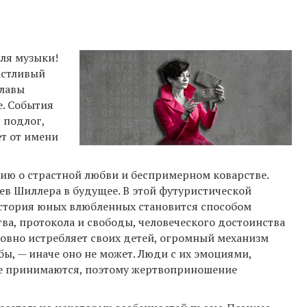
еля музыки!
частливый
главы
е. События
 подлог,
ет от имени
ю о страстной любви и беспримерном коварстве.
ев Шиллера в будущее. В этой футуристической
стория юных влюбленных становится способом
ва, протокола и свободы, человеческого достоинства
ровно истребляет своих детей, огромный механизм
ы, — иначе оно не может. Люди с их эмоциями,
не принимаются, поэтому жертвоприношение