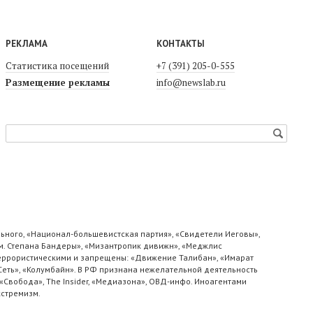
РЕКЛАМА
КОНТАКТЫ
Статистика посещений
+7 (391) 205-0-555
Размещение рекламы
info@newslab.ru
ьного, «Национал-большевистская партия», «Свидетели Иеговы»,
м. Степана Бандеры», «Мизантропик дивижн», «Меджлис
 террористическими и запрещены: «Движение Талибан», «Имарат
«Сеть», «Колумбайн». В РФ признана нежелательной деятельность
«Свобода», The Insider, «Медиазона», ОВД-инфо. Иноагентами
кстремизм.