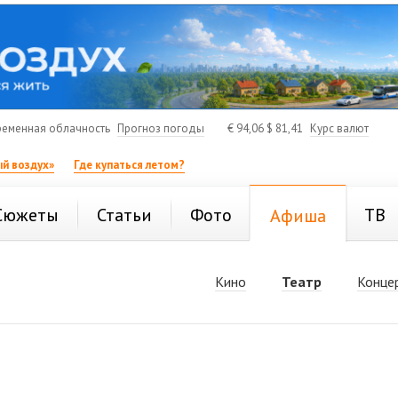
еменная облачность
Прогноз погоды
€
94,06
$
81,41
Курс валют
й воздух»
Где купаться летом?
Сюжеты
Статьи
Фото
ТВ
Афиша
Кино
Театр
Конце