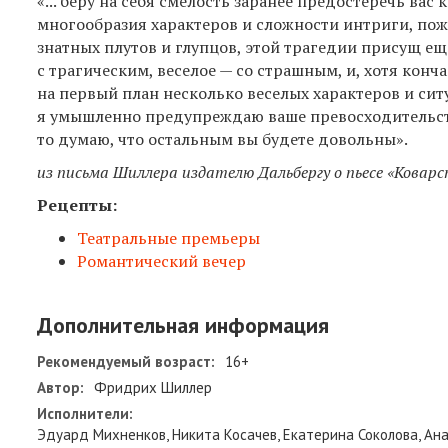
«... беру на себя смелость заранее предостеречь ва
многообразия характеров и сложности интриги, по
знатных плутов и глупцов, этой трагедии присущ ещ
с трагическим, веселое — со страшным, и, хотя конч
на первый план несколько веселых характеров и ситу
я умышленно предупреждаю ваше превосходительство
то думаю, что остальным вы будете довольны».
из письма Шиллера издателю Дальбергу о пьесе «Коварст
Рецепты:
Театральные премьеры
Романтический вечер
Дополнительная информация
Рекомендуемый возраст:
16+
Автор:
Фридрих Шиллер
Исполнители:
Эдуард Михненков, Никита Косачев, Екатерина Соколова, Ана