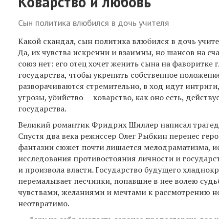
Коварство и любовь
Сын политика влюбился в дочь учителя
Какой скандал, сын политика влюбился в дочь учит
Да, их чувства искренни и взаимны, но шансов на с
союз нет: его отец хочет женить сына на фаворитке 
государства, чтобы укрепить собственное положени
разворачиваются стремительно, в ход идут интриги,
угрозы, убийство — коварство, как оно есть, действу
государства.
Великий романтик Фридрих Шиллер написал трагеди
Спустя два века режиссер Олег Рыбкин перенес геро
фантазии сюжет почти лишается мелодраматизма, и
исследования противостояния личности и государст
и произвола власти. Государство будущего хладнок
перемалывает песчинки, попавшие в нее волею судьб
чувствами, желаниями и мечтами к рассмотрению 
неотвратимо.