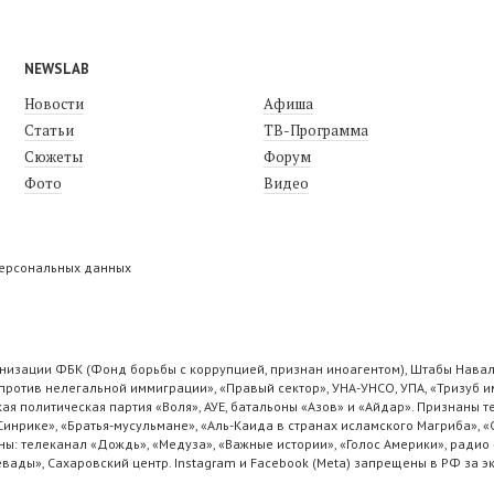
NEWSLAB
Новости
Афиша
Статьи
ТВ-Программа
Сюжеты
Форум
Фото
Видео
персональных данных
низации ФБК (Фонд борьбы с коррупцией, признан иноагентом), Штабы Навал
ротив нелегальной иммиграции», «Правый сектор», УНА-УНСО, УПА, «Тризуб и
ая политическая партия «Воля», АУЕ, батальоны «Азов» и «Айдар». Признаны
 Синрике», «Братья-мусульмане», «Аль-Каида в странах исламского Магриба», 
ы: телеканал «Дождь», «Медуза», «Важные истории», «Голос Америки», радио 
ады», Сахаровский центр. Instagram и Facebook (Metа) запрещены в РФ за э