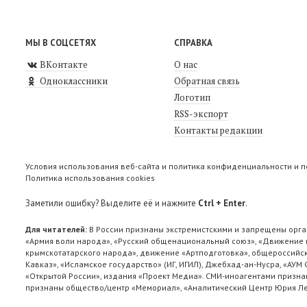
МЫ В СОЦСЕТЯХ
СПРАВКА
ВКонтакте
О нас
Одноклассники
Обратная связь
Логотип
RSS-экспорт
Контакты редакции
Условия использования веб-сайта и политика конфиденциальности и 
Политика использования cookies
Заметили ошибку? Выделите её и нажмите
Ctrl + Enter
.
Для читателей:
В России признаны экстремистскими и запрещены орга
«Армия воли народа», «Русский общенациональный союз», «Движение п
крымскотатарского народа», движение «Артподготовка», общероссийск
Кавказ», «Исламское государство» (ИГ, ИГИЛ), Джебхад-ан-Нусра, «АУМ
«Открытой России», издания «Проект Медиа». СМИ-иноагентами признан
признаны общество/центр «Мемориал», «Аналитический Центр Юрия Лев