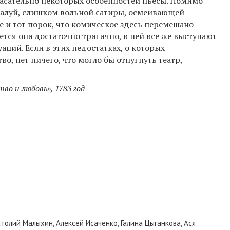
с касательно некоторых особенностей пьесы. Помимо
жалуй, слишком вольной сатиры, осмеивающей
е и тот порок, что комическое здесь перемешано
ается она достаточно трагично, в ней все же выступают
аций. Если в этих недостатках, о которых
, нет ничего, что могло бы отпугнуть театр,
во и любовь», 1783 год
толий Малыхин, Алексей Исаченко, Галина Цыганкова, Ася