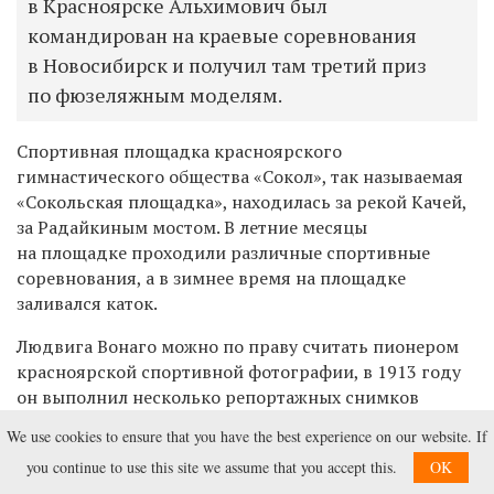
в Красноярске Альхимович был
командирован на краевые соревнования
в Новосибирск и получил там третий приз
по фюзеляжным моделям.
Спортивная площадка красноярского
гимнастического общества «Сокол», так называемая
«Сокольская площадка», находилась за рекой Качей,
за Радайкиным мостом. В летние месяцы
на площадке проходили различные спортивные
соревнования, а в зимнее время на площадке
заливался каток.
Людвига Вонаго можно по праву считать пионером
красноярской спортивной фотографии, в 1913 году
он выполнил несколько репортажных снимков
с футбольных матчей, которые проходили
We use cookies to ensure that you have the best experience on our website. If
на Сокольской площадке 1-го, 8-го и 14-го сентября.
you continue to use this site we assume that you accept this.
OK
Один из матчей организовали специально для