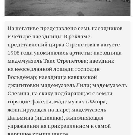
На негативе представлено семь наездников
и четыре наездницы. В рекламе
представлений цирка Стрепетова в августе
1908 года упоминались артисты: наездница
мадемуазель Таис Стрепетова; наездник
на неоседланной лошади господин
Вольдемар; наездница кавказской
джигитовки мадемуазель Лили; мадемуазель
Слезина, на скаку подбирающая с земли
горящие факелы; мадемуазель Флора,
жонглирующая на шаре; мадемуазель
Дальмина (индианка), выполняющая
упражнения на прикрепленном к самой
вершине крыши шесте.