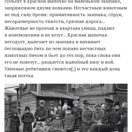
субъект в красной шапочке на маленьком эки
паже,
запряженном двумя волками. Несчаст
ным животным
не под силу бремя: примитив
ность экипажа, сбруи,
несоразмерность тяжести,
грязная дорога...
Животные не проехав и квар
тала улицы, падают
в изнеможении и не везут...
Красная шапочка
негодует, вылезает из экипажа
и начинает
беспощадно бить по чем попало
несчастных
животных бичом и бьет до тех
пор, пока снова они
его не повезут... раздается
жалобный визг и вой.
Уличные ребятишки сме
ются[,] и это каждый день
такая потеха.