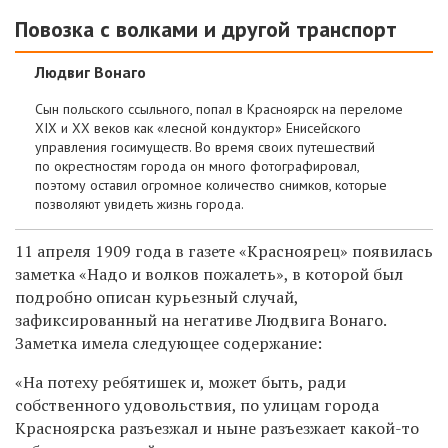
Повозка с волками и другой транспорт
Людвиг Вонаго
Сын польского ссыльного, попал в Красноярск на переломе
XIX и XX веков как «лесной кондуктор» Енисейского
управления госимуществ. Во время своих путешествий
по окрестностям города он много фотографировал,
поэтому оставил огромное количество снимков, которые
позволяют увидеть жизнь города.
11 апреля 1909 года в газете «Красноярец» появи
лась
заметка «Надо и волков пожалеть»
, в кото
рой был
подробно описан курьезный случай,
зафиксированный на негативе Людвига Вонаго.
Заметка имела следующее содержание:
«На потеху ребятишек и, может быть, ради
соб
ственного удовольствия, по улицам города
Крас
ноярска разъезжал и ныне разъезжает какой-то