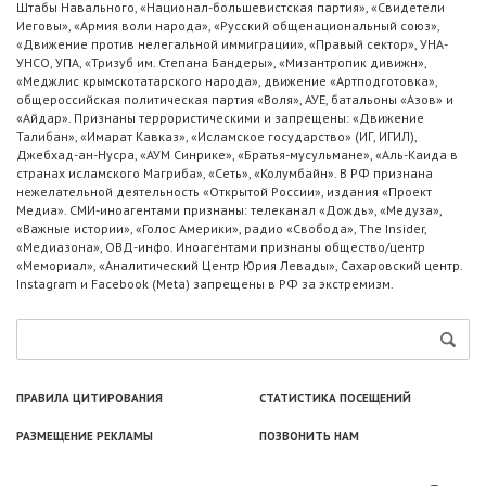
Штабы Навального, «Национал-большевистская партия», «Свидетели
Иеговы», «Армия воли народа», «Русский общенациональный союз»,
«Движение против нелегальной иммиграции», «Правый сектор», УНА-
УНСО, УПА, «Тризуб им. Степана Бандеры», «Мизантропик дивижн»,
«Меджлис крымскотатарского народа», движение «Артподготовка»,
общероссийская политическая партия «Воля», АУЕ, батальоны «Азов» и
«Айдар». Признаны террористическими и запрещены: «Движение
Талибан», «Имарат Кавказ», «Исламское государство» (ИГ, ИГИЛ),
Джебхад-ан-Нусра, «АУМ Синрике», «Братья-мусульмане», «Аль-Каида в
странах исламского Магриба», «Сеть», «Колумбайн». В РФ признана
нежелательной деятельность «Открытой России», издания «Проект
Медиа». СМИ-иноагентами признаны: телеканал «Дождь», «Медуза»,
«Важные истории», «Голос Америки», радио «Свобода», The Insider,
«Медиазона», ОВД-инфо. Иноагентами признаны общество/центр
«Мемориал», «Аналитический Центр Юрия Левады», Сахаровский центр.
Instagram и Facebook (Metа) запрещены в РФ за экстремизм.
ПРАВИЛА ЦИТИРОВАНИЯ
СТАТИСТИКА ПОСЕЩЕНИЙ
РАЗМЕЩЕНИЕ РЕКЛАМЫ
ПОЗВОНИТЬ НАМ