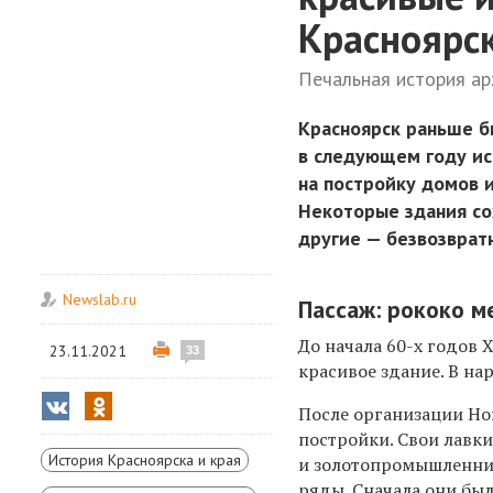
Красноярс
Печальная история а
Красноярск раньше б
в следующем году ис
на постройку домов и
Некоторые здания со
другие — безвозврат
Newslab.ru
Пассаж: рококо м
До начала 60-х годов
23.11.2021
33
красивое здание. В на
После организации Но
постройки. Свои лавк
История Красноярска и края
и золотопромышленник
ряды. Сначала они был