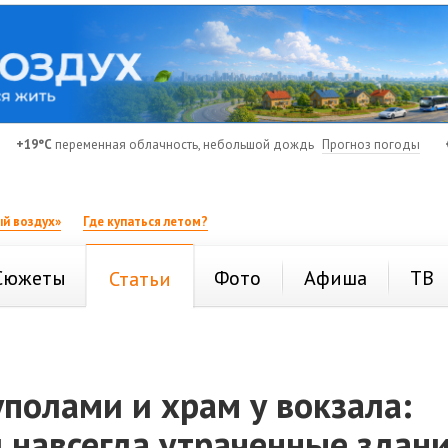
+19°C
переменная облачность, небольшой дождь
Прогноз погоды
й воздух»
Где купаться летом?
Сюжеты
Фото
Афиша
ТВ
Статьи
уполами и храм у вокзала:
 навсегда утраченные здани