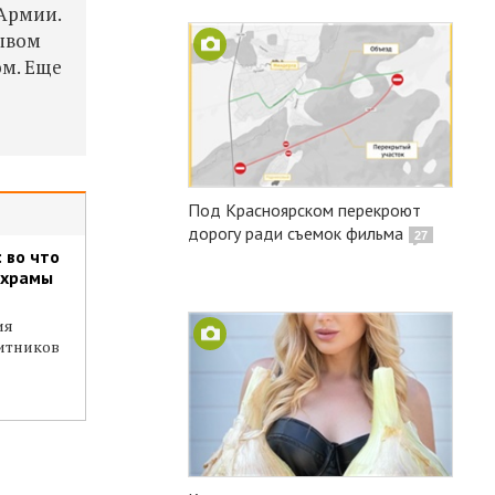
 Армии.
лывом
ом. Еще
Под Красноярском перекроют
дорогу ради съемок фильма
27
 во что
 храмы
ия
щитников