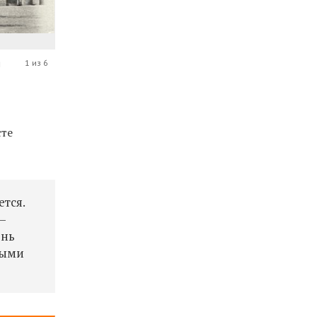
я
1 из 6
сте
тся.
—
ень
зыми