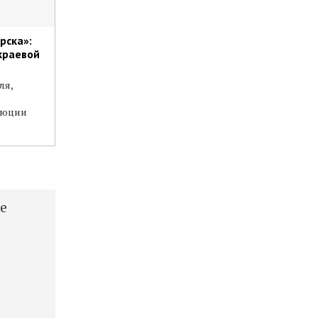
рска»:
краевой
ля,
м
люции
е