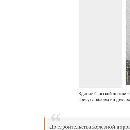
Здание Спасской церкви б
присутствовала на декор
До строительства железной дорог