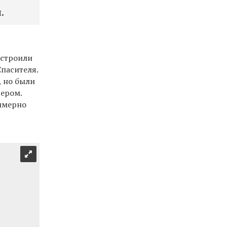
.
 строили
Спасителя.
, но были
тером.
римерно