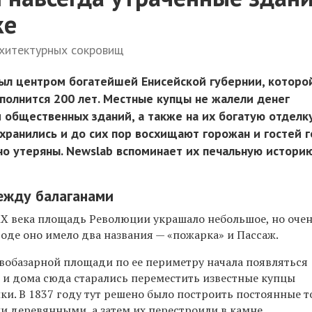
ке
рхитектурных сокровищ
ыл центром богатейшей Енисейской губернии, которо
полнится 200 лет. Местные купцы не жалели денег
 общественных зданий, а также на их богатую отделку
хранились и до сих пор восхищают горожан и гостей г
но утеряны. Newslab вспоминает их печальную историю
ежду балаганами
 XX века площадь Революции украшало небольшое, но оче
роде оно имело два названия — «пожарка» и Пассаж.
вобазарной площади по ее периметру начала появляться
и и дома сюда старались переместить известные купцы
и. В 1837 году тут решено было построить постоянные 
и деревянными, а затем их перестроили в камне.