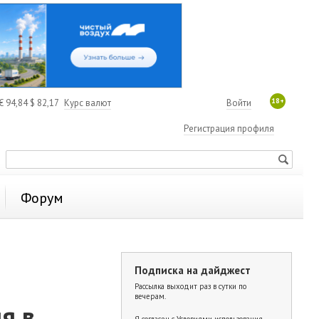
18+
€
94,84
$
82,17
Курс валют
Войти
Регистрация профиля
Форум
Подписка на дайджест
Рассылка выходит раз в сутки по
вечерам.
я в
Я согласен с
Условиями использования