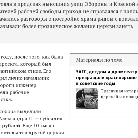
стояла в пределах нынешних улиц Обороны и Красной
ителей рабочей слободы приход не справлялся с нап
ачались разговоры о постройке храма рядом с вокзал
азывали более прозаическое желание церкви занять
году, после того, как была
Материалы по теме
проекта, который был
антийском стиле. Его
ЗАГС, детдом и драмтеатр:
превращали красноярские
дил лично начальник
в советские годы
дороги инженер
Трагичная истор
вели рабочие
церквей и их за
стка.
 собора выделили
Александра III — субсидия
и рублей
. Еще 10 тысяч
роительства другой церкви.