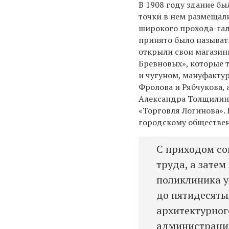
В 1908 году здание бы
точки в нем размещал
широкого прохода-гал
принято было называт
открыли свои магазин
Бревновых», которые 
и чугуном, мануфакту
Фролова и Рябчукова, 
Александра Толщилина
«Торговля Логинова». 
городскому обществен
С приходом со
труда, а затем
поликлиника у
до пятидесяты
архитектурног
администрации