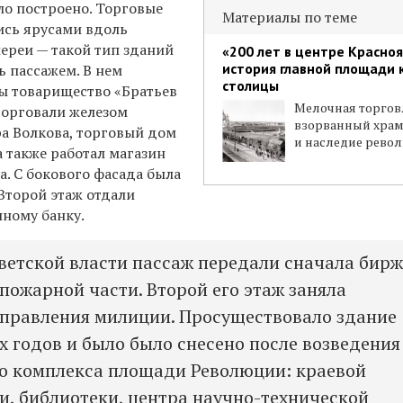
ло построено. Торговые
Материалы по теме
ись ярусами вдоль
ереи — такой тип зданий
«200 лет в центре Красноя
история главной площади 
ь пассажем. В нем
столицы
ы товарищество «Братьев
Мелочная торгов
торговали железом
взорванный хра
ра Волкова, торговый дом
и наследие рево
а также работал магазин
. С бокового фасада была
Второй этаж отдали
ному банку.
ветской власти пассаж передали сначала бирж
 пожарной части. Второй его этаж заняла
правления милиции. Просуществовало здание
х годов и было
было снесено после возведения
о комплекса площади Революции: краевой
, библиотеки, центра научно-технической