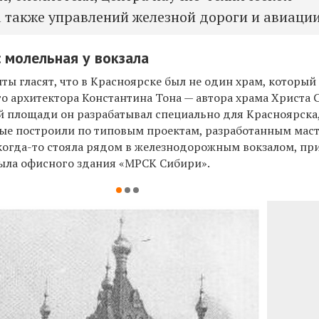
 также управлений железной дороги и авиации
: молельная у вокзала
ы гласят, что в Красноярске был не один храм, который
о архитектора Константина Тона — автора храма Христа 
й площади он разрабатывал специально для Красноярска
рые построили по типовым проектам, разработанным мас
 когда-то стояла рядом в железнодорожным вокзалом, п
рыла офисного здания «МРСК Сибири».