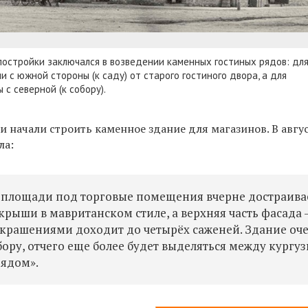
постройки заключался в возведении каменных гостиных рядов: дл
и с южной стороны (к саду) от старого гостиного двора, а для
с северной (к собору).
и начали строить каменное здание для магазинов. В авгу
ла:
 площади под торговые помещения вчерне достраивае
крыши в мавританском стиле, а верхняя часть фасада 
 украшениями доходит до четырёх саженей. Здание оч
бору, отчего еще более будет выделяться между кургу
рядом».