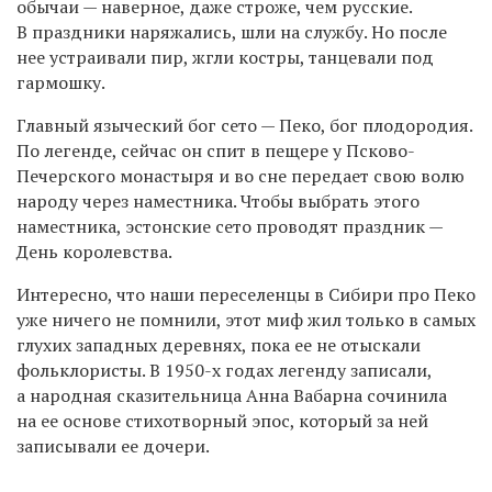
обычаи — наверное, даже строже, чем русские.
В праздники наряжались, шли на службу. Но после
нее устраивали пир, жгли костры, танцевали под
гармошку.
Главный языческий бог сето — Пеко, бог плодородия.
По легенде, сейчас он спит в пещере у Псково-
Печерского монастыря и во сне передает свою волю
народу через наместника. Чтобы выбрать этого
наместника, эстонские сето проводят праздник —
День королевства.
Интересно, что наши переселенцы в Сибири про Пеко
уже ничего не помнили, этот миф жил только в самых
глухих западных деревнях, пока ее не отыскали
фольклористы. В 1950-х годах легенду записали,
а народная сказительница Анна Вабарна сочинила
на ее основе стихотворный эпос, который за ней
записывали ее дочери.