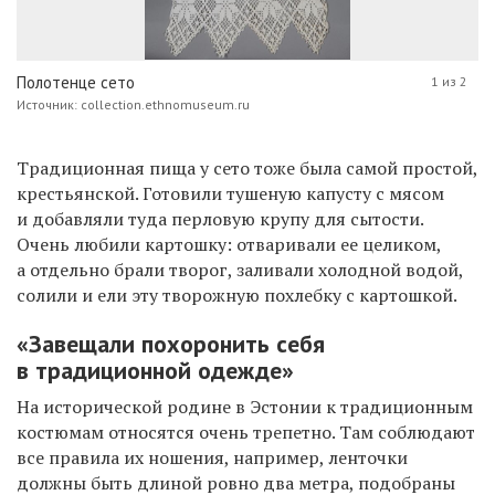
Полотенце сето
1 из 2
Источник: collection.ethnomuseum.ru
Традиционная пища у сето тоже была самой простой,
крестьянской. Готовили тушеную капусту с мясом
и добавляли туда перловую крупу для сытости.
Очень любили картошку: отваривали ее целиком,
а отдельно брали творог, заливали холодной водой,
солили и ели эту творожную похлебку с картошкой.
«Завещали похоронить себя
в традиционной одежде»
На исторической родине в Эстонии к традиционным
костюмам относятся очень трепетно. Там соблюдают
все правила их ношения, например, ленточки
должны быть длиной ровно два метра, подобраны