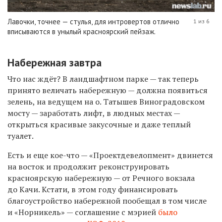
Лавочки, точнее — стулья, для интровертов отлично
1 из 6
вписываются в унылый красноярский пейзаж.
Набережная завтра
Что нас ждёт? В ландшафтном парке — так теперь
принято величать набережную — должна появиться
зелень, на ведущем на о. Татышев Виноградовском
мосту — заработать лифт,
в людных местах —
открыться красивые закусочные
и даже теплый
туалет.
Есть и еще кое-что — «Проектдевелопмент» двинется
на восток и продолжит реконструировать
красноярскую набережную — от Речного вокзала
до Качи.
Кстати, в этом году финансировать
благоустройство набережной пообещал в том числе
и «Норникель» — соглашение с мэрией
было