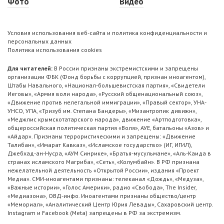
Фото
Видео
Условия использования веб-сайта и политика конфиденциальности и
персональных данных
Политика использования cookies
Для читателей:
В России признаны экстремистскими и запрещены
организации ФБК (Фонд борьбы с коррупцией, признан иноагентом),
Штабы Навального, «Национал-большевистская партия», «Свидетели
Иеговы», «Армия воли народа», «Русский общенациональный союз»,
«Движение против нелегальной иммиграции», «Правый сектор», УНА-
УНСО, УПА, «Тризуб им. Степана Бандеры», «Мизантропик дивижн»,
«Меджлис крымскотатарского народа», движение «Артподготовка»,
общероссийская политическая партия «Воля», АУЕ, батальоны «Азов» и
«Айдар». Признаны террористическими и запрещены: «Движение
Талибан», «Имарат Кавказ», «Исламское государство» (ИГ, ИГИЛ),
Джебхад-ан-Нусра, «АУМ Синрике», «Братья-мусульмане», «Аль-Каида в
странах исламского Магриба», «Сеть», «Колумбайн». В РФ признана
нежелательной деятельность «Открытой России», издания «Проект
Медиа». СМИ-иноагентами признаны: телеканал «Дождь», «Медуза»,
«Важные истории», «Голос Америки», радио «Свобода», The Insider,
«Медиазона», ОВД-инфо. Иноагентами признаны общество/центр
«Мемориал», «Аналитический Центр Юрия Левады», Сахаровский центр.
Instagram и Facebook (Metа) запрещены в РФ за экстремизм.