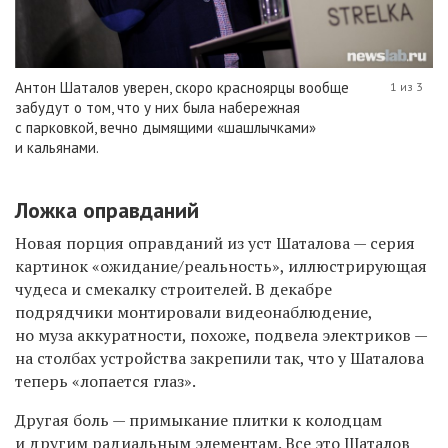
Антон Шаталов уверен, скоро красноярцы вообще
1 из 3
забудут о том, что у них была набережная
с парковкой, вечно дымящими «шашлычками»
и кальянами.
Ложка оправданий
Н
овая порция оправданий
из уст Шаталова — серия
картинок «ожидание/реальность», иллюстрирующая
чудеса и смекалку строителей.
В декабре
подрядчики монтировали видеонаблюдение,
но муза
аккуратности, похоже, подвела электриков —
на столбах устройства закрепили так, что у Шаталова
теперь «лопается глаз».
Д
ругая боль — примыкание плитки к колодцам
и другим радиальным элементам. Все это Шаталов