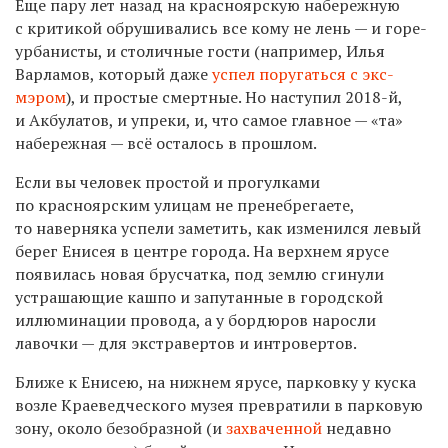
Еще пару лет назад на красноярскую набережную
с критикой обрушивались все кому не лень — и горе-
урбанисты, и столичные гости (например, Илья
Варламов, который даже
успел поругаться с экс-
мэром
), и простые смертные. Но наступил 2018-й,
и Акбулатов, и упреки, и, что самое главное — «та»
набережная — всё осталось в прошлом.
Е
сли вы человек простой и прогулками
по красноярским улицам не пренебрегаете,
то наверняка успели заметить, как изменился левый
берег Енисея в центре города. На верхнем ярусе
появилась новая брусчатка, под землю сгинули
устрашающие кашпо и запутанные в городской
иллюминации провода, а у бордюров наросли
лавочки — для экстравертов и интровертов.
Ближе к Енисею, на нижнем ярусе, парковку у куска
возле Краеведческого музея превратили в парковую
зону, около безобразной (и
захваченной
недавно