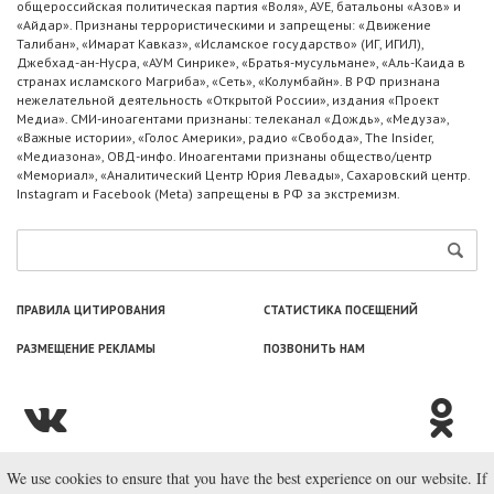
общероссийская политическая партия «Воля», АУЕ, батальоны «Азов» и
«Айдар». Признаны террористическими и запрещены: «Движение
Талибан», «Имарат Кавказ», «Исламское государство» (ИГ, ИГИЛ),
Джебхад-ан-Нусра, «АУМ Синрике», «Братья-мусульмане», «Аль-Каида в
странах исламского Магриба», «Сеть», «Колумбайн». В РФ признана
нежелательной деятельность «Открытой России», издания «Проект
Медиа». СМИ-иноагентами признаны: телеканал «Дождь», «Медуза»,
«Важные истории», «Голос Америки», радио «Свобода», The Insider,
«Медиазона», ОВД-инфо. Иноагентами признаны общество/центр
«Мемориал», «Аналитический Центр Юрия Левады», Сахаровский центр.
Instagram и Facebook (Metа) запрещены в РФ за экстремизм.
ПРАВИЛА ЦИТИРОВАНИЯ
СТАТИСТИКА ПОСЕЩЕНИЙ
РАЗМЕЩЕНИЕ РЕКЛАМЫ
ПОЗВОНИТЬ НАМ
We use cookies to ensure that you have the best experience on our website. If
© ООО «Лаборатория Новоcтей», 2003—2026.