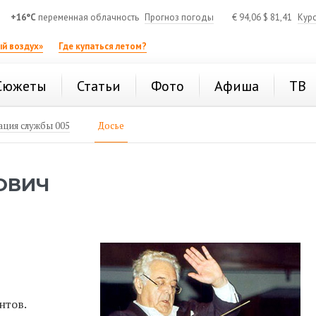
+16°C
переменная облачность
Прогноз погоды
€
94,06
$
81,41
Кур
й воздух»
Где купаться летом?
Сюжеты
Статьи
Фото
Афиша
ТВ
ция службы 005
Досье
ОВИЧ
нтов.