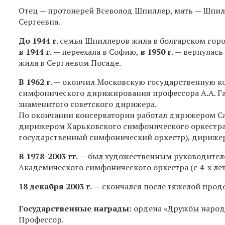
Отец — протоиерей Всеволод Шпиллер, мать — Шпи
Сергеевна.
До 1944 г.
семья Шпиллеров жила в болгарском гор
в 1944 г.
— переехала в Софию,
в 1950 г.
— вернулась 
жила в Сергиевом Посаде.
В 1962 г.
— окончил Московскую государственную кон
симфонического дирижирования профессора А.А. Га
знаменитого советского дирижера.
По окончании консерватории работал дирижером Са
дирижером Харьковского симфонического оркестра
государственный симфонический оркестр), дирижер
В
1978-2003 гг.
— был художественным руководител
Академического симфонического оркестра (с
4-х
ле
18 декабря 2003 г.
— скончался после тяжелой прод
Государственные награды:
ордена «Дружбы народо
Профессор.