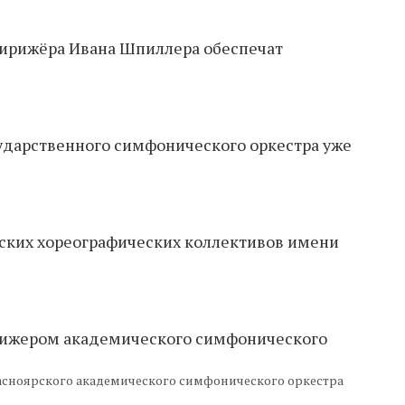
дирижёра Ивана Шпиллера обеспечат
ударственного симфонического оркестра уже
тских хореографических коллективов имени
рижером академического симфонического
сноярского академического симфонического оркестра