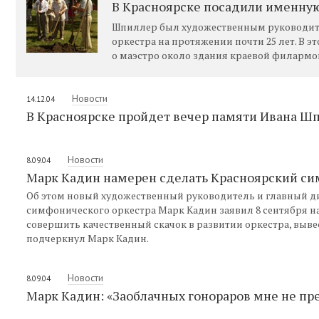
В Красноярске посадили именную
Шпиллер был художественным руководит
оркестра на протяжении почти 25 лет. В э
о маэстро около здания краевой филармо
Новости
14.12.04
В Красноярске пройдет вечер памяти Ивана Ш
Новости
8.09.04
Марк Кадин намерен сделать Красноярский си
Об этом новый художественный руководитель и главный д
симфонического оркестра Марк Кадин заявил 8 сентября на
совершить качественный скачок в развитии оркестра, вывес
подчеркнул Марк Кадин.
Новости
8.09.04
Марк Кадин: «Заоблачных гонораров мне не пр