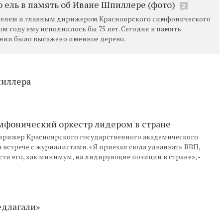
 ель в память об Иване Шпиллере (фото)
2
елем и главным дирижером Красноярского симфонического
том году ему исполнилось бы 75 лет. Сегодня в память
нии было высажено именное дерево.
пиллера
мфонический оркестр лидером в стране
ирижер Красноярского государственного академического
 встрече с журналистами. «Я приехал сюда удваивать ВВП,
ти его, как минимум, на лидирующие позиции в стране», -
едлагали»