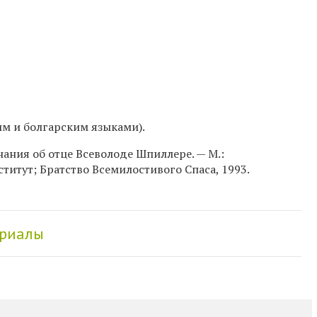
м и болгарским языками).
ания об отце Всеволоде Шпиллере. — М.:
итут; Братство Всемилостивого Спаса, 1993.
ериалы