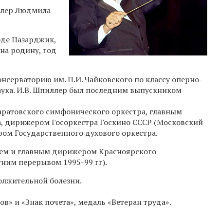
ллер Людмила
оде Пазарджик,
на родину, год
серваторию им. П.И. Чайковского по классу оперно-
ука. И.В. Шпиллер был последним выпускником
ратовского симфонического оркестра, главным
, дирижером Госоркестра Госкино СССР (Московский
ом Государственного духового оркестра.
ем и главным дирижером Красноярского
тним перерывом
1995-99 гг).
олжительной болезни.
в» и «Знак почета», медаль «Ветеран труда».