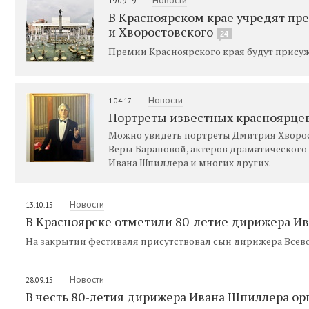
19.09.19
В Красноярском крае учредят пр
и Хворостовского
24
Премии Красноярского края будут присужд
Новости
1.04.17
Портреты известных красноярцев
Можно увидеть портреты Дмитрия Хворос
Веры Барановой, актеров драматического
Ивана Шпиллера и многих других.
Новости
13.10.15
В Красноярске отметили 80-летие дирижера И
На закрытии фестиваля присутствовал сын дирижера Всев
Новости
28.09.15
В честь 80-летия дирижера Ивана Шпиллера о