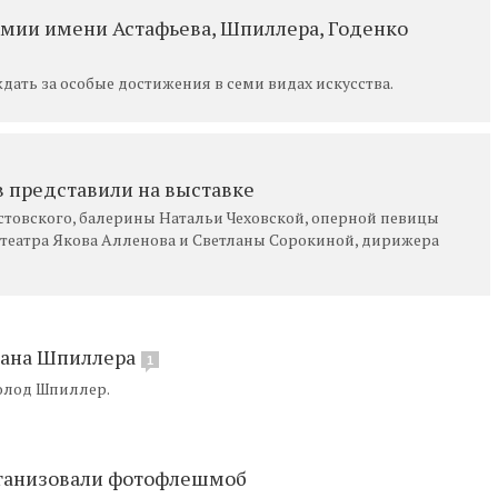
емии имени Астафьева, Шпиллера, Годенко
ать за особые достижения в семи видах искусства.
 представили на выставке
товского, балерины Натальи Чеховской, оперной певицы
 театра Якова Алленова и Светланы Сорокиной, дирижера
вана Шпиллера
1
олод Шпиллер.
рганизовали фотофлешмоб