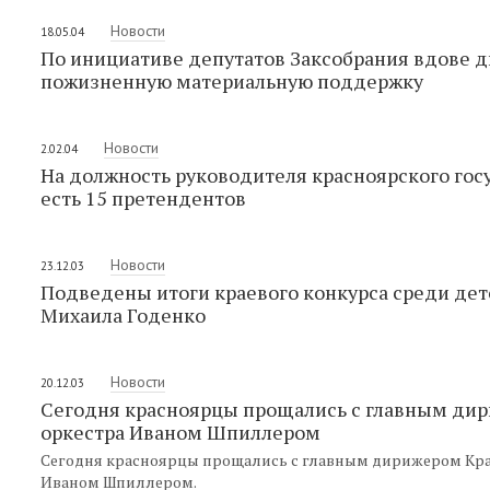
Новости
18.05.04
По инициативе депутатов Заксобрания вдове 
пожизненную материальную поддержку
Новости
2.02.04
На должность руководителя красноярского гос
есть 15 претендентов
Новости
23.12.03
Подведены итоги краевого конкурса среди де
Михаила Годенко
Новости
20.12.03
Сегодня красноярцы прощались с главным ди
оркестра Иваном Шпиллером
Сегодня красноярцы прощались с главным дирижером Кра
Иваном Шпиллером.