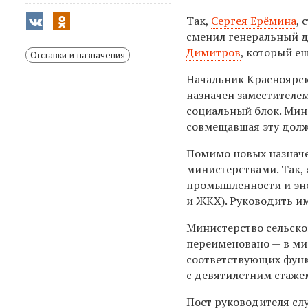
Так,
Сергея Ерёмина
, 
сменил генеральный 
Димитров
, который е
Отставки и назначения
Начальник Красноярск
назначен заместителе
социальный блок. Мин
совмещавшая эту долж
Помимо новых назнач
министерствами. Так,
промышленности и эне
и ЖКХ). Руководить и
Министерство сельско
переименовано — в мин
соответствующих функ
с девятилетним стаж
Пост руководителя сл