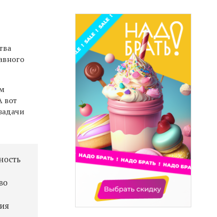
тва
лавного
ым
А вот
 задачи
ность
во
ния