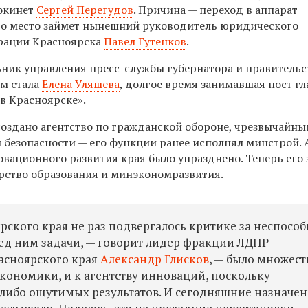
покинет
Сергей Перегудов
. Причина — переход в аппарат
Его место займет нынешний руководитель юридического
рации Красноярска
Павел Гутенков
.
ьник управления пресс-службы губернатора и правительс
Им стала
Елена Уляшева
, долгое время занимавшая пост г
в Красноярске».
 создано агентство по гражданской обороне, чрезвычайн
 безопасности — его функции ранее исполнял минстрой. 
овационного развития края было упразднено. Теперь его
рство образования и минэкономразвития.
рского края не раз подвергалось критике за неспособ
ед ним задачи, — говорит лидер фракции ЛДПР
асноярского края
Александр Глисков
, — было множест
экономики, и к агентству инноваций, поскольку
ь-либо ощутимых результатов. И сегодняшние назначе