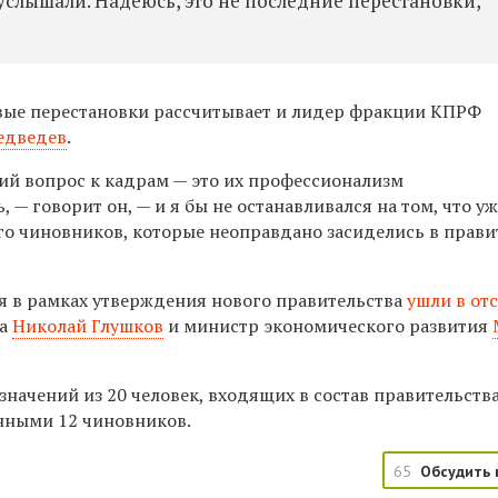
 услышали. Надеюсь, это не последние перестановки,
вые перестановки рассчитывает и лидер фракции КПРФ
едведев
.
й вопрос к кадрам — это их профессионализм
 — говорит он, — и я бы не останавливался на том, что у
го чиновников, которые неоправдано засиделись в прави
я в рамках утверждения нового правительства
ушли в от
ва
Николай Глушков
и министр экономического развития
начений из 20 человек, входящих в состав правительства
нными 12 чиновников.
65
Обсудить 