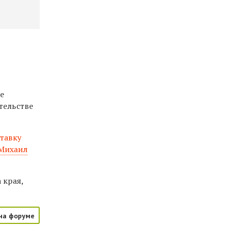
же
тельстве
ставку
Михаил
 края,
на форуме