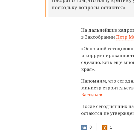
говорят о том, что нашу критику
поскольку вопросы остаются».
На дальнейшие кадро
в Заксобрании
Петр М
«Основной сегодняшни
и коррумпированность,
сделано. Есть еще мно
края».
Напомним, что сегодн
министр строительст
Васильев
.
После сегодняшних наз
остаются не утвержде
0
1