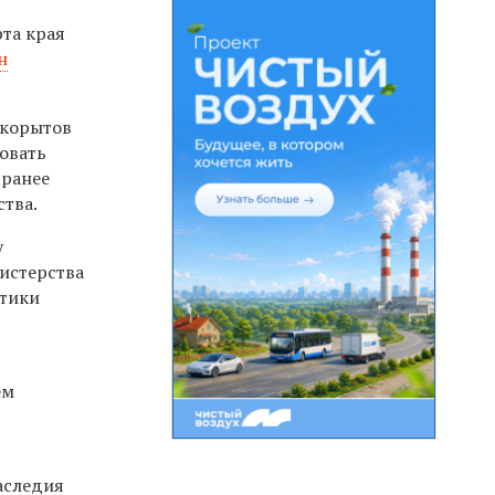
рта края
н
дкорытов
ровать
, ранее
тва.
у
истерства
етики
ем
аследия