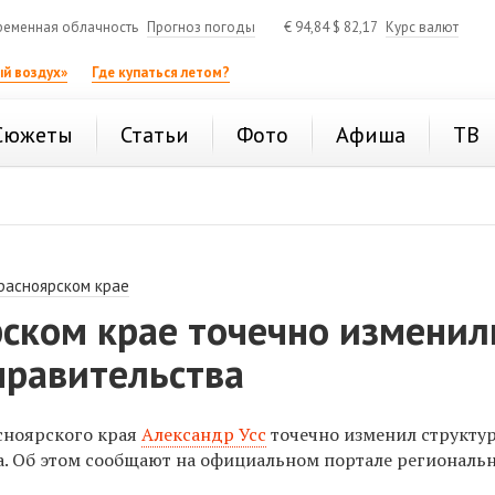
ременная облачность
Прогноз погоды
€
94,84
$
82,17
Курс валют
й воздух»
Где купаться летом?
Сюжеты
Статьи
Фото
Афиша
ТВ
расноярском крае
рском крае точечно изменил
правительства
сноярского края
Александр Усс
точечно изменил структу
а. Об этом сообщают на официальном портале региональ