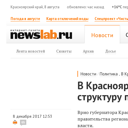
Красноярский край, 8 августа
обновлено: час назад
+16°C
пе
Погода в августе
Карта отключений воды
Спецпроект «Чисты
Новости
Лента новостей
Сюжеты
Архив
Досье
/
,
Новости
Политика
В К
В Красноя
структуру 
Врио губернатора Кра
8 декабря 2017 12:53
правительства регион
65
власти.