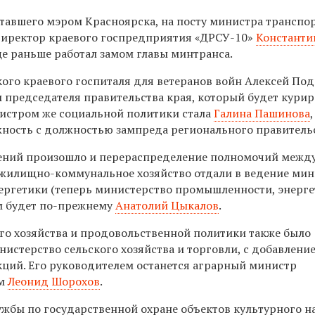
ставшего мэром Красноярска, на посту министра транспо
директор краевого госпредприятия «ДРСУ-10»
Константи
ще раньше работал замом главы минтранса.
ого краевого госпиталя для ветеранов войн Алексей По
м председателя правительства края, который будет кури
истром же социальной политики стала
Галина Пашинова
ность с должностью зампреда регионального правительс
ений произошло и перераспределение полномочий межд
 жилищно-коммунальное хозяйство отдали в ведение мин
ргетики (теперь министерство промышленности, энерг
м будет по-прежнему
Анатолий Цыкалов
.
го хозяйства и продовольственной политики также было
истерство сельского хозяйства и торговли, с добавлени
ций. Его руководителем останется аграрный министр
ем
Леонид Шорохов
.
ужбы по государственной охране объектов культурного н