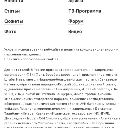
Новости
Афиша
Статьи
ТВ-Программа
Сюжеты
Форум
Фото
Видео
Условия использования веб-сайта и политика конфиденциальности и
персональных данных
Политика использования cookies
Для читателей:
В России признаны экстремистскими и запрещены
организации ФБК (Фонд борьбы с коррупцией, признан иноагентом),
Штабы Навального, «Национал-большевистская партия», «Свидетели
Иеговы», «Армия воли народа», «Русский общенациональный союз»,
«Движение против нелегальной иммиграции», «Правый сектор», УНА-
УНСО, УПА, «Тризуб им. Степана Бандеры», «Мизантропик дивижн»,
«Меджлис крымскотатарского народа», движение «Артподготовка»,
общероссийская политическая партия «Воля», АУЕ, батальоны «Азов» и
«Айдар». Признаны террористическими и запрещены: «Движение
Талибан», «Имарат Кавказ», «Исламское государство» (ИГ, ИГИЛ),
Джебхад-ан-Нусра, «АУМ Синрике», «Братья-мусульмане», «Аль-Каида в
странах исламского Магриба», «Сеть», «Колумбайн». В РФ признана
нежелательной деятельность «Открытой России», издания «Проект