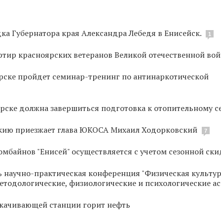
дка Губернатора края Александра Лебедя в Енисейск.
1
ртир красноярских ветеранов Великой отечественной во
орске пройдет семинар-тренинг по антинаркотической
ярске должна завершиться подготовка к отопительному с
енкию приезжает глава ЮКОСА Михаил Ходорковский
7
мбайнов "Енисей" осуществляется с учетом сезонной ск
ь научно-практическая конференция "Физическая культур
етодологические, физиологические и психологические а
качивающей станции горит нефть