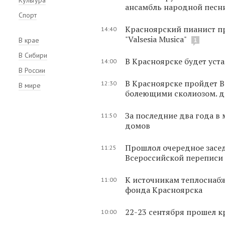
ансамбль народной песн
Спорт
Красноярский пианист п
14:40
"Valsesia Musica"
В крае
1
В Сибири
В Красноярске будет уст
14:00
В России
В Красноярске пройдет В
12:30
В мире
болеющими сколиозом. д
За последние два года в
11:50
домов
Прошлол очередное засе
11:25
Всероссийской переписи
К источникам теплоснаб
11:00
фонда Красноярска
22-23 сентября прошел к
10:00