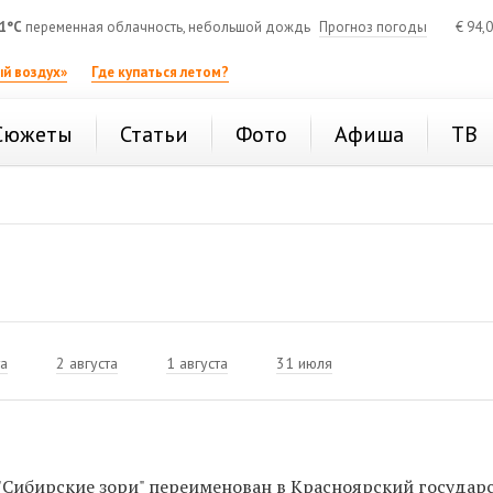
1°C
переменная облачность, небольшой дождь
Прогноз погоды
€
94,
й воздух»
Где купаться летом?
Сюжеты
Статьи
Фото
Афиша
ТВ
та
2 августа
1 августа
31 июля
"Сибирские зори" переименован в Красноярский госуда