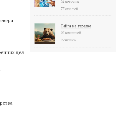
62 новости
77 статей
Севера
Тайга на тарелке
96 новостей
9 статей
ренних дел
у
рства