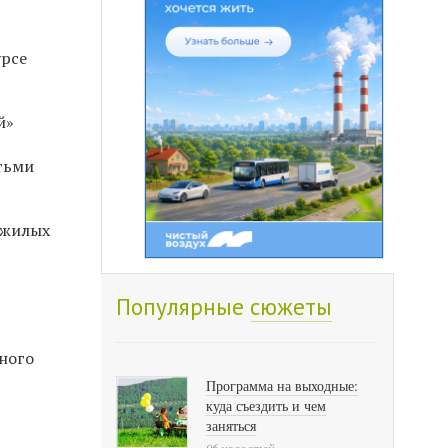
урсе
й»
етьми
 жилых
Популярные
сюжеты
ного
Программа на выходные:
куда съездить и чем
заняться
96 новостей