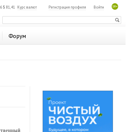
18+
06
$
81,41
Курс валют
Регистрация профиля
Войти
Форум
рственный