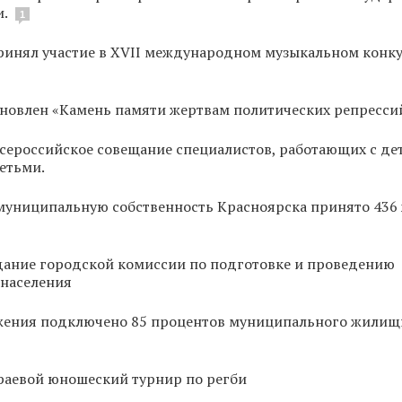
и.
1
ринял участие в XVII международном музыкальном конк
ановлен «Камень памяти жертвам политических репресси
сероссийское совещание специалистов, работающих с д
етьми.
 муниципальную собственность Красноярска принято 436
дание городской комиссии по подготовке и проведению
 населения
жения подключено 85 процентов муниципального жилищ
раевой юношеский турнир по регби