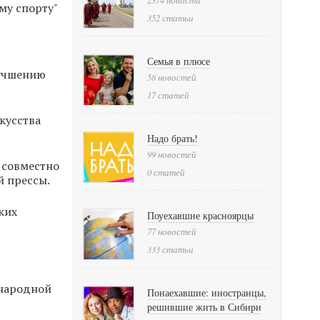
му спорту"
352 статьи
Семья в плюсе
лучшению
58 новостей
17 статей
кусства
Надо брать!
99 новостей
 совместно
0 статей
й прессы.
ких
Поуехавшие красноярцы
77 новостей
333 статьи
ународной
Понаехавшие: иностранцы,
решившие жить в Сибири