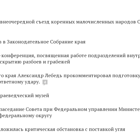
я внеочередной съезд коренных малочисленных народов 
 в Законодательное Собрание края
-конференция, посвященная работе подразделений внут
скрытию разбоев и грабежей
го края Александр Лебедь прокомментировал подготовк
ответному удару.
4
краеведческий музей
 заседание Совета при Федеральном управлении Министе
федеральному округу
сложилась критическая обстановка с поставкой угля