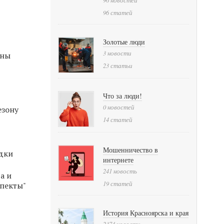
96 статей
Золотые люди
3 новости
йны
23 статьи
Что за люди!
0 новостей
езону
14 статей
Мошенничество в
идки
интернете
241 новость
а и
19 статей
спекты"
История Красноярска и края
2374 новости