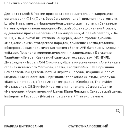
Политика использования cookies
Для читателей:
В России признаны экстремистскими и запрещены
организации ФБК (Фонд борьбы с коррупцией, признан иноагентом),
Штабы Навального, «Национал-большевистская партия», «Свидетели
Иеговы», «Армия воли народа», «Русский общенациональный союз»,
«Движение против нелегальной иммиграции», «Правый сектор», УНА-
УНСО, УПА, «Тризуб им. Степана Бандеры», «Мизантропик дивижн»,
«Меджлис крымскотатарского народа», движение «Артподготовка»,
общероссийская политическая партия «Воля», АУЕ, батальоны «Азов» и
«Айдар». Признаны террористическими и запрещены: «Движение
Талибан», «Имарат Кавказ», «Исламское государство» (ИГ, ИГИЛ),
Джебхад-ан-Нусра, «АУМ Синрике», «Братья-мусульмане», «Аль-Каида в
странах исламского Магриба», «Сеть», «Колумбайн». В РФ признана
нежелательной деятельность «Открытой России», издания «Проект
Медиа». СМИ-иноагентами признаны: телеканал «Дождь», «Медуза»,
«Важные истории», «Голос Америки», радио «Свобода», The Insider,
«Медиазона», ОВД-инфо. Иноагентами признаны общество/центр
«Мемориал», «Аналитический Центр Юрия Левады», Сахаровский центр.
Instagram и Facebook (Metа) запрещены в РФ за экстремизм.
ПРАВИЛА ЦИТИРОВАНИЯ
СТАТИСТИКА ПОСЕЩЕНИЙ