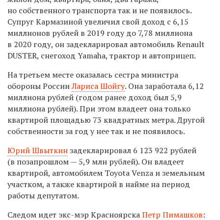
но с
обственного транспорта так и не появилось.
Супруг Кармазиной увеличил свой доход с 6,15
миллионов рублей в 2019 году до 7,78 миллиона
в 2020 году, он задекларировал автомобиль Renault
DUSTER, снегоход Yamaha, трактор и автоприцеп.
На третьем месте оказалась сестра министра
обороны России
Лариса Шойгу
. Она заработала 6,12
миллиона рублей (годом ранее доход был 5,9
миллиона рублей). При этом владеет она только
квартирой площадью 73 квадратных метра. Другой
собственности за год у нее так и не появилось.
Юрий Швыткин
задекларировал
6 123 922
рублей
(в позапрошлом —
5,9
млн рублей). Он владеет
квартирой, автомобилем Toyota Venza и земельным
участком, а также квартирой в найме на период
работы депутатом.
Следом идет э
кс-мэр Красноярска
Петр Пимашков
: