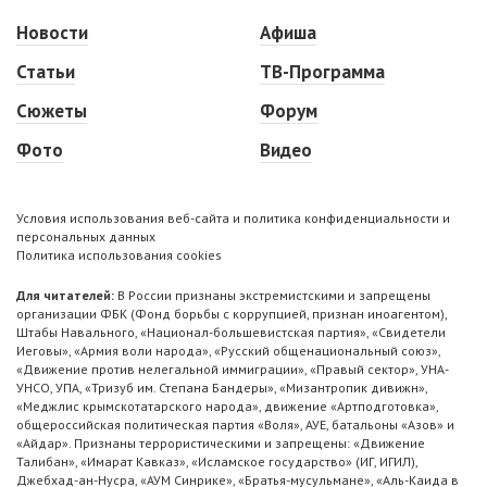
Новости
Афиша
Статьи
ТВ-Программа
Сюжеты
Форум
Фото
Видео
Условия использования веб-сайта и политика конфиденциальности и
персональных данных
Политика использования cookies
Для читателей:
В России признаны экстремистскими и запрещены
организации ФБК (Фонд борьбы с коррупцией, признан иноагентом),
Штабы Навального, «Национал-большевистская партия», «Свидетели
Иеговы», «Армия воли народа», «Русский общенациональный союз»,
«Движение против нелегальной иммиграции», «Правый сектор», УНА-
УНСО, УПА, «Тризуб им. Степана Бандеры», «Мизантропик дивижн»,
«Меджлис крымскотатарского народа», движение «Артподготовка»,
общероссийская политическая партия «Воля», АУЕ, батальоны «Азов» и
«Айдар». Признаны террористическими и запрещены: «Движение
Талибан», «Имарат Кавказ», «Исламское государство» (ИГ, ИГИЛ),
Джебхад-ан-Нусра, «АУМ Синрике», «Братья-мусульмане», «Аль-Каида в