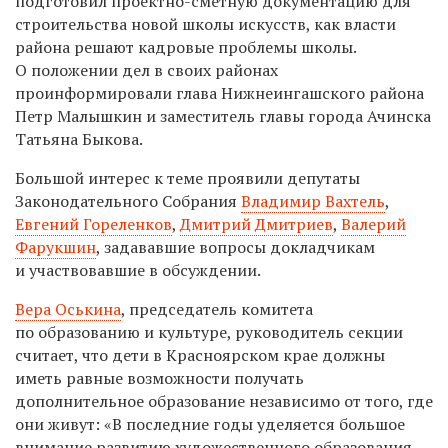
подготовил проектно-сметную документацию для
строительства новой школы искусств, как власти
района решают кадровые проблемы школы.
О положении дел в своих районах
проинформировали глава Нижнеингашского района
Петр Малышкин и заместитель главы города Ачинска
Татьяна Быкова.
Большой интерес к теме проявили депутаты
Законодательного Собрания
Владимир Вахтель
,
Евгений Гореленков
,
Дмитрий Дмитриев
,
Валерий
Фарукшин
, задававшие вопросы докладчикам
и участвовавшие в обсуждении.
Вера Оськина
, председатель комитета
по образованию и культуре, руководитель секции
считает, что дети в Красноярском крае должны
иметь равные возможности получать
дополнительное образование независимо от того, где
они живут: «В последние годы уделяется большое
внимание развитию художественного образования