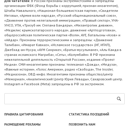
Для читателей:
В России признаны экстремистскими и запрещены
организации ФБК (Фонд борьбы с коррупцией, признан иноагентом),
Штабы Навального, «Национал-большевистская партия», «Свидетели
Иеговы», «Армия воли народа», «Русский общенациональный союз»,
«Движение против нелегальной иммиграции», «Правый сектор», УНА-
УНСО, УПА, «Тризуб им. Степана Бандеры», «Мизантропик дивижн»,
«Меджлис крымскотатарского народа», движение «Артподготовка»,
общероссийская политическая партия «Воля», АУЕ, батальоны «Азов» и
«Айдар». Признаны террористическими и запрещены: «Движение
Талибан», «Имарат Кавказ», «Исламское государство» (ИГ, ИГИЛ),
Джебхад-ан-Нусра, «АУМ Синрике», «Братья-мусульмане», «Аль-Каида в
странах исламского Магриба», «Сеть», «Колумбайн». В РФ признана
нежелательной деятельность «Открытой России», издания «Проект
Медиа». СМИ-иноагентами признаны: телеканал «Дождь», «Медуза»,
«Важные истории», «Голос Америки», радио «Свобода», The Insider,
«Медиазона», ОВД-инфо. Иноагентами признаны общество/центр
«Мемориал», «Аналитический Центр Юрия Левады», Сахаровский центр.
Instagram и Facebook (Metа) запрещены в РФ за экстремизм.
ПРАВИЛА ЦИТИРОВАНИЯ
СТАТИСТИКА ПОСЕЩЕНИЙ
РАЗМЕЩЕНИЕ РЕКЛАМЫ
ПОЗВОНИТЬ НАМ