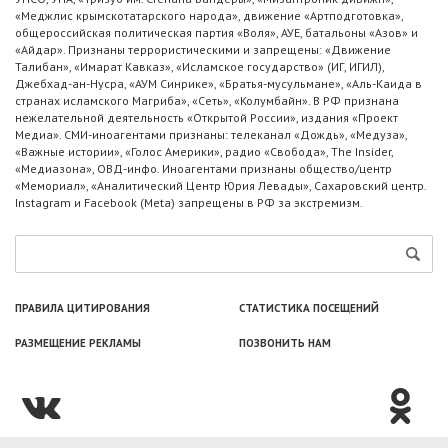
«Меджлис крымскотатарского народа», движение «Артподготовка»,
общероссийская политическая партия «Воля», АУЕ, батальоны «Азов» и
«Айдар». Признаны террористическими и запрещены: «Движение
Талибан», «Имарат Кавказ», «Исламское государство» (ИГ, ИГИЛ),
Джебхад-ан-Нусра, «АУМ Синрике», «Братья-мусульмане», «Аль-Каида в
странах исламского Магриба», «Сеть», «Колумбайн». В РФ признана
нежелательной деятельность «Открытой России», издания «Проект
Медиа». СМИ-иноагентами признаны: телеканал «Дождь», «Медуза»,
«Важные истории», «Голос Америки», радио «Свобода», The Insider,
«Медиазона», ОВД-инфо. Иноагентами признаны общество/центр
«Мемориал», «Аналитический Центр Юрия Левады», Сахаровский центр.
Instagram и Facebook (Metа) запрещены в РФ за экстремизм.
ПРАВИЛА ЦИТИРОВАНИЯ
СТАТИСТИКА ПОСЕЩЕНИЙ
РАЗМЕЩЕНИЕ РЕКЛАМЫ
ПОЗВОНИТЬ НАМ