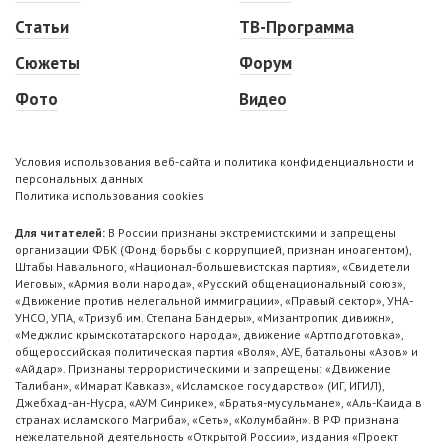
Статьи
ТВ-Программа
Сюжеты
Форум
Фото
Видео
Условия использования веб-сайта и политика конфиденциальности и
персональных данных
Политика использования cookies
Для читателей:
В России признаны экстремистскими и запрещены
организации ФБК (Фонд борьбы с коррупцией, признан иноагентом),
Штабы Навального, «Национал-большевистская партия», «Свидетели
Иеговы», «Армия воли народа», «Русский общенациональный союз»,
«Движение против нелегальной иммиграции», «Правый сектор», УНА-
УНСО, УПА, «Тризуб им. Степана Бандеры», «Мизантропик дивижн»,
«Меджлис крымскотатарского народа», движение «Артподготовка»,
общероссийская политическая партия «Воля», АУЕ, батальоны «Азов» и
«Айдар». Признаны террористическими и запрещены: «Движение
Талибан», «Имарат Кавказ», «Исламское государство» (ИГ, ИГИЛ),
Джебхад-ан-Нусра, «АУМ Синрике», «Братья-мусульмане», «Аль-Каида в
странах исламского Магриба», «Сеть», «Колумбайн». В РФ признана
нежелательной деятельность «Открытой России», издания «Проект