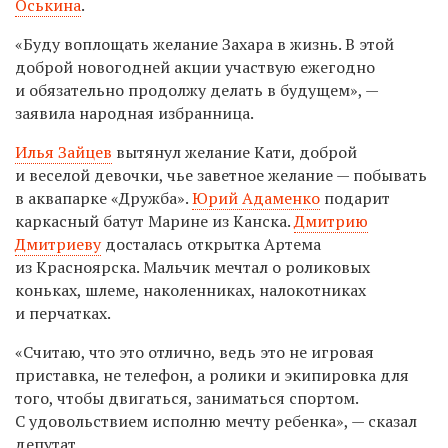
Оськина
.
«Буду воплощать желание Захара в жизнь. В этой
доброй новогодней акции участвую ежегодно
и обязательно продолжу делать в будущем», —
заявила народная избранница.
Илья Зайцев
вытянул желание Кати, доброй
и веселой девочки, чье заветное желание — побывать
в аквапарке «Дружба».
Юрий Адаменко
подарит
каркасный батут Марине из Канска.
Дмитрию
Дмитриеву
досталась открытка Артема
из Красноярска. Мальчик мечтал о роликовых
коньках, шлеме, наколенниках, налокотниках
и перчатках.
«Считаю, что это отлично, ведь это не игровая
приставка, не телефон, а ролики и экипировка для
того, чтобы двигаться, заниматься спортом.
С удовольствием исполню мечту ребенка», — сказал
депутат.