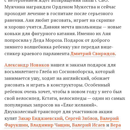
Мужчина награжден Орденом Мужества и сейчас
проходит лечение в госпитале после серьезного
ранения. Аня любит рисовать, играет на скрипке
и хорошо учится. Давняя мечта школьницы — новые
коньки для фигурного катания. Именно их Аня
попросила у Деда Мороза. Подарок от доброго
зимнего волшебника ребенку уже передал вице-
спикер краевого парламента
Дмитрий Свиридов
.
Александр Новиков
нашел и заказал подарок для
восьмилетнего Глеба из Сосновоборска, который
занимается ушу, ходит на английский, обожает
рисовать и играть в конструкторы. Особенный
ребенок очень хочет, чтобы в новом году у него был
свой велосипед. Кстати, велосипеды — один из самых
популярных запросов на «Ёлке желаний».
Двухколесный транспорт для участников акции
купят
Захар Енджиевский
,
Сергей Зяблов
,
Валерий
Фарукшин
,
Владимир Чащин
,
Валерий Исаев
и
Вера