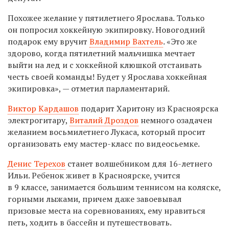
Похожее желание у пятилетнего Ярослава. Только
он попросил хоккейную экипировку. Новогодний
подарок ему вручит
Владимир Вахтель
. «Это же
здорово, когда пятилетний мальчишка мечтает
выйти на лед и с хоккейной клюшкой отстаивать
честь своей команды! Будет у Ярослава хоккейная
экипировка», — отметил парламентарий.
Виктор Кардашов
подарит Харитону из Красноярска
электрогитару,
Виталий Дроздов
немного озадачен
желанием восьмилетнего Лукаса, который просит
организовать ему мастер-класс по видеосьемке.
Денис Терехов
станет волшебником для 16-летнего
Ильи. Ребенок живет в Красноярске, учится
в 9 классе, занимается большим теннисом на коляске,
горными лыжами, причем даже завоевывал
призовые места на соревнованиях, ему нравиться
петь, ходить в бассейн и путешествовать.