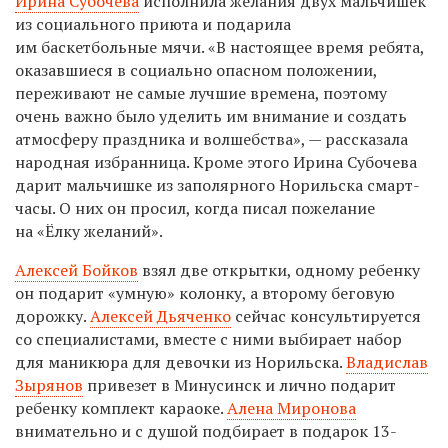
Ирина Субочева
исполнила желания двух мальчишек
из социального приюта и подарила
им баскетбольные мячи. «В настоящее время ребята,
оказавшиеся в социально опасном положении,
переживают не самые лучшие времена, поэтому
очень важно было уделить им внимание и создать
атмосферу праздника и волшебства», — рассказала
народная избранница. Кроме этого Ирина Субочева
дарит мальчишке из заполярного Норильска смарт-
часы. О них он просил, когда писал пожелание
на «Ёлку желаний».
Алексей Бойков
взял две открытки, одному ребенку
он подарит «умную» колонку, а второму беговую
дорожку.
Алексей Дьяченко
сейчас консультируется
со специалистами, вместе с ними выбирает набор
для маникюра для девочки из Норильска.
Владислав
Зырянов
привезет в Минусинск и лично подарит
ребенку комплект караоке.
Алена Миронова
внимательно и с душой подбирает в подарок 13-