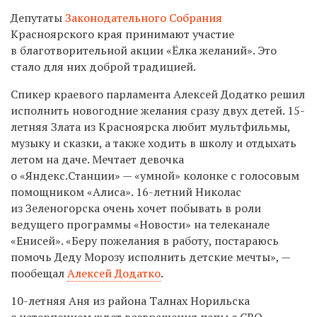
Депутаты
Законодательного Собрания
Красноярского края принимают участие
в благотворительной акции «Ёлка желаний». Это
стало для них доброй традицией.
Спикер краевого парламента Алексей Додатко решил
исполнить новогодние желания сразу двух детей. 15-
летняя Злата из Красноярска любит мультфильмы,
музыку и сказки, а также ходить в школу и отдыхать
летом на даче. Мечтает девочка
о «Яндекс.Станции» — «умной» колонке с голосовым
помощником «Алиса». 16-летний Николас
из Зеленогорска очень хочет побывать в роли
ведущего программы «Новости» на телеканале
«Енисей». «Беру пожелания в работу, постараюсь
помочь Деду Морозу исполнить детские мечты», —
пообещал
Алексей Додатко
.
10-летняя Аня из района Талнах Норильска
с нетерпением ждет возвращения папы с СВО.