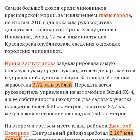
Самый большой доход среди чиновников
красноярской мэрии, за исключением
главы города
,
по итогам 2016 года показала руководитель
департамента финансов Ирина Хаснутдинова.
Напомним, вчера, 12 мая, администрация
Красноярска опубликовала сведения о доходах
городских чиновников.
Ирина Хаснутдинова
задекларировала самую
большую сумму среди руководителей департаментов
и управлений администрации. За прошлый год она
заработала
3,72 млн рублей
. Передвигается
руководитель управления на автомобиле Suzuki SX-4,
а в ее собственности находятся два садовых участка
площадью более 600 кв. метров, квартира 87,7 кв.
метра и жилое строение площадью 130 кв. метров.
На втором и третьем месте главы районов.
Дмитрий
Дмитриев
(Центральный район) заработал
2,267 млн
рублей
, а его супруга добавила в семейный бюджет