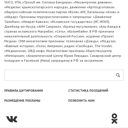
УНСО, УПА, «Тризуб им. Степана Бандеры», «Мизантропик дивижн»,
«Меджлис крымскотатарского народа», движение «Артподготовка»,
общероссийская политическая партия «Воля», АУЕ, батальоны «Азов» и
«Айдар». Признаны террористическими и запрещены: «Движение
Талибан», «Имарат Кавказ», «Исламское государство» (ИГ, ИГИЛ),
Джебхад-ан-Нусра, «АУМ Синрике», «Братья-мусульмане», «Аль-Каида в
странах исламского Магриба», «Сеть», «Колумбайн». В РФ признана
нежелательной деятельность «Открытой России», издания «Проект
Медиа». СМИ-иноагентами признаны: телеканал «Дождь», «Медуза»,
«Важные истории», «Голос Америки», радио «Свобода», The Insider,
«Медиазона», ОВД-инфо. Иноагентами признаны общество/центр
«Мемориал», «Аналитический Центр Юрия Левады», Сахаровский центр.
Instagram и Facebook (Metа) запрещены в РФ за экстремизм.
ПРАВИЛА ЦИТИРОВАНИЯ
СТАТИСТИКА ПОСЕЩЕНИЙ
РАЗМЕЩЕНИЕ РЕКЛАМЫ
ПОЗВОНИТЬ НАМ