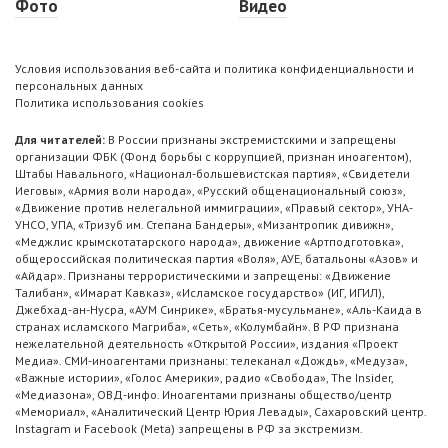
Фото
Видео
Условия использования веб-сайта и политика конфиденциальности и
персональных данных
Политика использования cookies
Для читателей:
В России признаны экстремистскими и запрещены
организации ФБК (Фонд борьбы с коррупцией, признан иноагентом),
Штабы Навального, «Национал-большевистская партия», «Свидетели
Иеговы», «Армия воли народа», «Русский общенациональный союз»,
«Движение против нелегальной иммиграции», «Правый сектор», УНА-
УНСО, УПА, «Тризуб им. Степана Бандеры», «Мизантропик дивижн»,
«Меджлис крымскотатарского народа», движение «Артподготовка»,
общероссийская политическая партия «Воля», АУЕ, батальоны «Азов» и
«Айдар». Признаны террористическими и запрещены: «Движение
Талибан», «Имарат Кавказ», «Исламское государство» (ИГ, ИГИЛ),
Джебхад-ан-Нусра, «АУМ Синрике», «Братья-мусульмане», «Аль-Каида в
странах исламского Магриба», «Сеть», «Колумбайн». В РФ признана
нежелательной деятельность «Открытой России», издания «Проект
Медиа». СМИ-иноагентами признаны: телеканал «Дождь», «Медуза»,
«Важные истории», «Голос Америки», радио «Свобода», The Insider,
«Медиазона», ОВД-инфо. Иноагентами признаны общество/центр
«Мемориал», «Аналитический Центр Юрия Левады», Сахаровский центр.
Instagram и Facebook (Metа) запрещены в РФ за экстремизм.