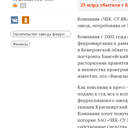
23 млрд убытков с 
83
Компания «ЧЕК-СУ.ВК
завод, потребовала о
Строительство завода ферросплавов в Красноярске
Компания с 2002 года 
ферромарганца в рамк
Финансы
в Кемеровской области
построить Енисейский
расторжения правител
и множества проигранн
известно, что «Внешэ
Как пояснили в пресс
подало в суд иск о во
ферросплавного завод
указали Красноярский 
Компания хочет полу
которые ЗАО «ЧЕК-СУ.
собственные средства