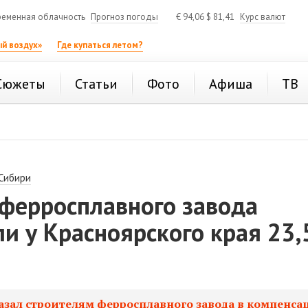
еменная облачность
Прогноз погоды
€
94,06
$
81,41
Курс валют
й воздух»
Где купаться летом?
Сюжеты
Статьи
Фото
Афиша
ТВ
 Сибири
 ферросплавного завода
и у Красноярского края 23,
а
казал строителям ферросплавного завода в компенс