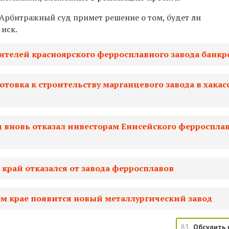
Арбитражный суд примет решение о том, будет ли
 иск.
ителей красноярского ферросплавного завода банкр
готовка к строительству марганцевого завода в хака
д вновь отказал инвесторам Енисейского ферроспла
 край отказался от завода ферросплавов
ом крае появится новый металлургический завод
83
Обсудить 