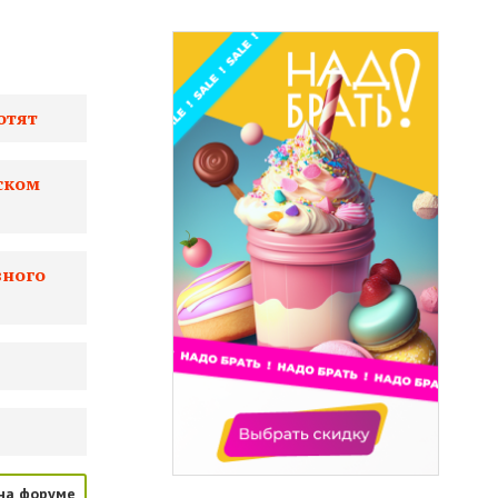
отят
сском
вного
на форуме