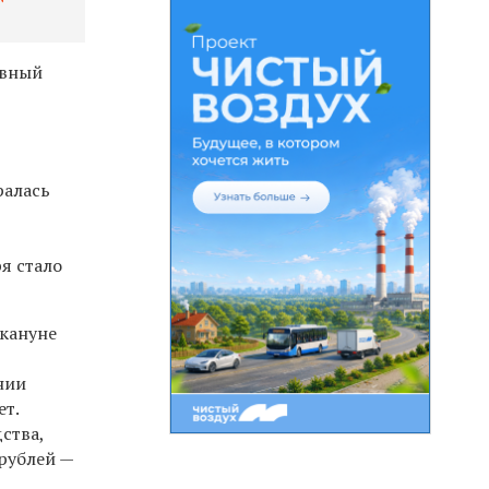
авный
ралась
я стало
акануне
нии
ет.
дства,
рублей —