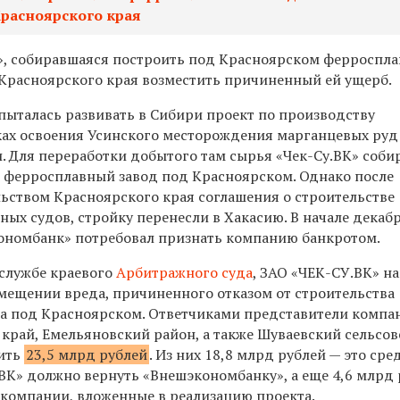
Красноярского края
», собиравшаяся построить под Красноярском ферроспл
т Красноярского края возместить причиненный ей ущерб.
пыталась развивать в Сибири проект по производству
ах освоения Усинского месторождения марганцевых руд
. Для переработки добытого там сырья «Чек-Су.ВК» соби
 ферросплавный завод под Красноярском. Однако после
ьством Красноярского края соглашения о строительстве
ых судов, стройку перенесли в Хакасию. В начале декабр
кономбанк» потребовал признать компанию банкротом.
-службе краевого
Арбитражного суда
, ЗАО «ЧЕК-СУ.ВК» н
змещении вреда, причиненного отказом от строительства
а под Красноярском. Ответчиками представители компа
край, Емельяновский район, а также Шуваевский сельсов
чить
23,5 млрд рублей
. Из них 18,8 млрд рублей — это сре
ВК» должно вернуть «Внешэкономбанку», а еще 4,6 млрд 
 компании, вложенные в реализацию проекта.