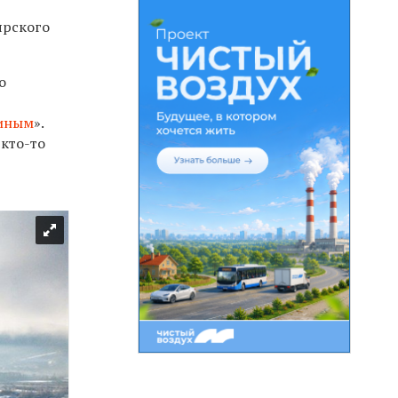
ярского
о
иным
».
 кто-то