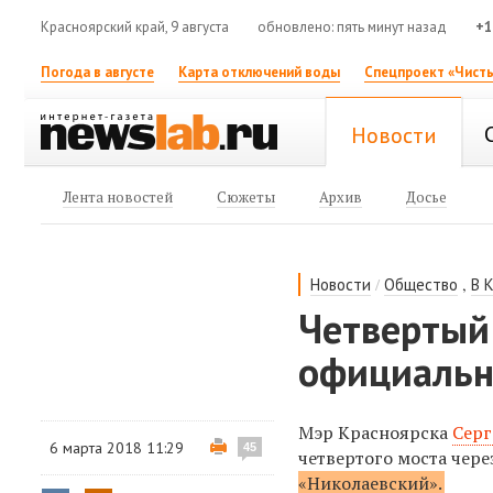
Красноярский край, 9 августа
обновлено: пять минут назад
+1
Погода в августе
Карта отключений воды
Спецпроект «Чисты
Новости
Лента новостей
Сюжеты
Архив
Досье
/
,
Новости
Общество
В 
Четвертый 
официальн
Мэр Красноярска
Серг
6 марта 2018 11:29
45
четвертого моста чере
«Николаевский».