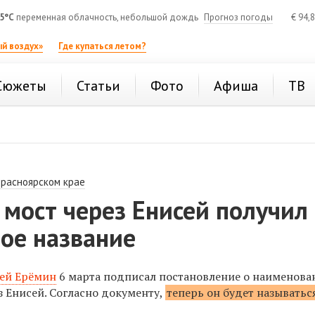
5°C
переменная облачность, небольшой дождь
Прогноз погоды
€
94,
й воздух»
Где купаться летом?
Сюжеты
Статьи
Фото
Афиша
ТВ
Красноярском крае
мост через Енисей получил
ое название
ей Ерёмин
6 марта подписал постановление о наименова
з Енисей. Согласно документу,
теперь он будет называтьс