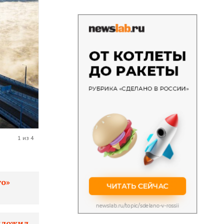
1 из 4
го»
едложил