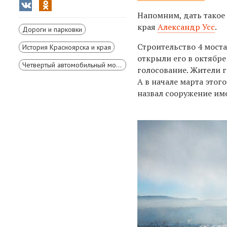
Напомним, дать такое
края
Александр Усс
.
Дороги и парковки
Строительство 4 моста
История Красноярска и края
открыли его в октябре
Четвертый автомобильный мост через Енисей в Красноярске
голосование
. Жители 
А в начале марта этог
назвал сооружение им