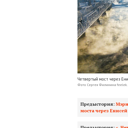
Четвертый мост через Ени
Фото Сергея Филинина feelek.l
Предыстория:
Мэри
моста через Енисей
Предыстория:
«„Че