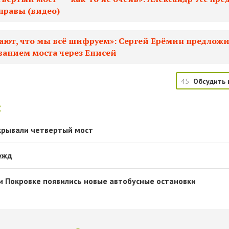
правы (видео)
ают, что мы всё шифруем»: Сергей Ерёмин предлож
ванием моста через Енисей
45
Обсудить 
:
крывали четвертый мост
ежд
и Покровке появились новые автобусные остановки