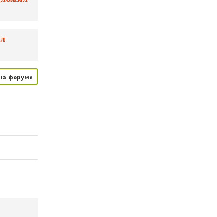
ил
на форуме