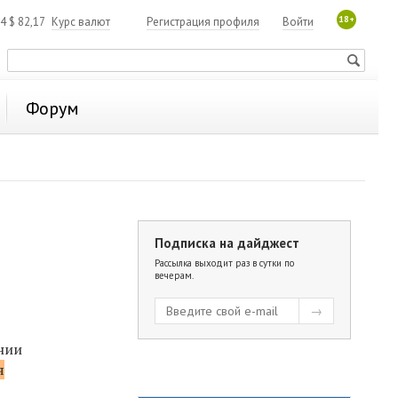
18+
84
$
82,17
Курс валют
Регистрация профиля
Войти
Форум
Подписка на дайджест
Рассылка выходит раз в сутки по
вечерам.
нии
я