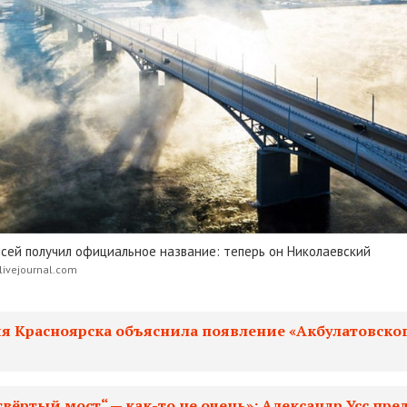
сей получил официальное название: теперь он Николаевский
ivejournal.com
я Красноярска объяснила появление «Акбулатовско
твёртый мост“ — как-то не очень»: Александр Усс пр