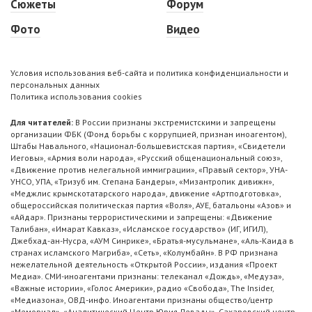
Сюжеты
Форум
Фото
Видео
Условия использования веб-сайта и политика конфиденциальности и
персональных данных
Политика использования cookies
Для читателей:
В России признаны экстремистскими и запрещены
организации ФБК (Фонд борьбы с коррупцией, признан иноагентом),
Штабы Навального, «Национал-большевистская партия», «Свидетели
Иеговы», «Армия воли народа», «Русский общенациональный союз»,
«Движение против нелегальной иммиграции», «Правый сектор», УНА-
УНСО, УПА, «Тризуб им. Степана Бандеры», «Мизантропик дивижн»,
«Меджлис крымскотатарского народа», движение «Артподготовка»,
общероссийская политическая партия «Воля», АУЕ, батальоны «Азов» и
«Айдар». Признаны террористическими и запрещены: «Движение
Талибан», «Имарат Кавказ», «Исламское государство» (ИГ, ИГИЛ),
Джебхад-ан-Нусра, «АУМ Синрике», «Братья-мусульмане», «Аль-Каида в
странах исламского Магриба», «Сеть», «Колумбайн». В РФ признана
нежелательной деятельность «Открытой России», издания «Проект
Медиа». СМИ-иноагентами признаны: телеканал «Дождь», «Медуза»,
«Важные истории», «Голос Америки», радио «Свобода», The Insider,
«Медиазона», ОВД-инфо. Иноагентами признаны общество/центр
«Мемориал», «Аналитический Центр Юрия Левады», Сахаровский центр.